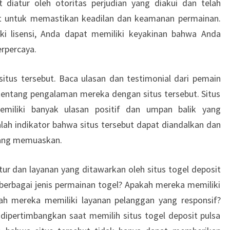
 diatur oleh otoritas perjudian yang diakui dan telah
it untuk memastikan keadilan dan keamanan permainan.
ki lisensi, Anda dapat memiliki keyakinan bahwa Anda
rpercaya.
i situs tersebut. Baca ulasan dan testimonial dari pemain
entang pengalaman mereka dengan situs tersebut. Situs
emiliki banyak ulasan positif dan umpan balik yang
lah indikator bahwa situs tersebut dapat diandalkan dan
ang memuaskan.
itur dan layanan yang ditawarkan oleh situs togel deposit
erbagai jenis permainan togel? Apakah mereka memiliki
h mereka memiliki layanan pelanggan yang responsif?
 dipertimbangkan saat memilih situs togel deposit pulsa