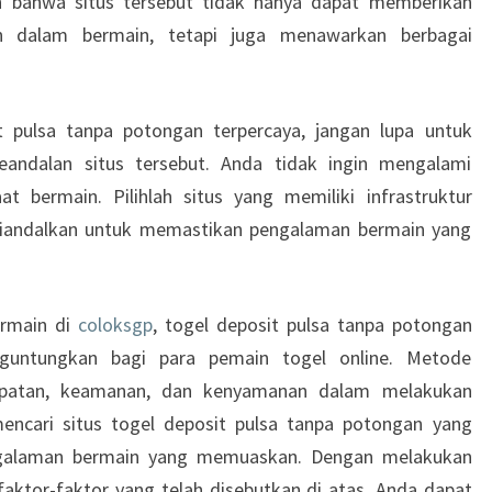
n bahwa situs tersebut tidak hanya dapat memberikan
dalam bermain, tetapi juga menawarkan berbagai
t pulsa tanpa potongan terpercaya, jangan lupa untuk
andalan situs tersebut. Anda tidak ingin mengalami
 bermain. Pilihlah situs yang memiliki infrastruktur
diandalkan untuk memastikan pengalaman bermain yang
ermain di
coloksgp
, togel deposit pulsa tanpa potongan
guntungkan bagi para pemain togel online. Metode
epatan, keamanan, dan kenyamanan dalam melakukan
encari situs togel deposit pulsa tanpa potongan yang
ngalaman bermain yang memuaskan. Dengan melakukan
aktor-faktor yang telah disebutkan di atas, Anda dapat