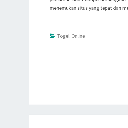
menemukan situs yang tepat dan mem
Togel Online
Post