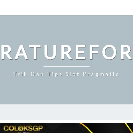
ERATUREFOR
Trik Dan Tips Slot Pragmatic