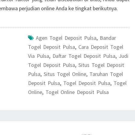
bawa perjudian online Anda ke tingkat berikutnya.
Agen Togel Deposit Pulsa
,
Bandar
Togel Deposit Pulsa
,
Cara Deposit Togel
Via Pulsa
,
Daftar Togel Deposit Pulsa
,
Judi
Togel Deposit Pulsa
,
Situs Togel Deposit
Pulsa
,
Situs Togel Online
,
Taruhan Togel
Deposit Pulsa
,
Togel Deposit Pulsa
,
Togel
Online
,
Togel Online Deposit Pulsa