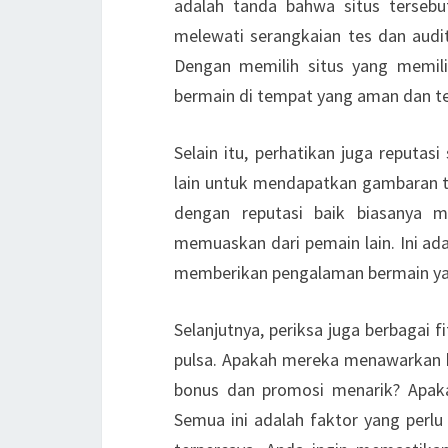
adalah tanda bahwa situs tersebut
melewati serangkaian tes dan aud
Dengan memilih situs yang memili
bermain di tempat yang aman dan te
Selain itu, perhatikan juga reputas
lain untuk mendapatkan gambaran t
dengan reputasi baik biasanya m
memuaskan dari pemain lain. Ini ada
memberikan pengalaman bermain y
Selanjutnya, periksa juga berbagai f
pulsa. Apakah mereka menawarkan b
bonus dan promosi menarik? Apaka
Semua ini adalah faktor yang perlu