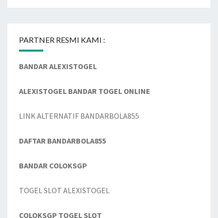
PARTNER RESMI KAMI :
BANDAR ALEXISTOGEL
ALEXISTOGEL BANDAR TOGEL ONLINE
LINK ALTERNATIF BANDARBOLA855
DAFTAR BANDARBOLA855
BANDAR COLOKSGP
TOGEL SLOT ALEXISTOGEL
COLOKSGP TOGEL SLOT