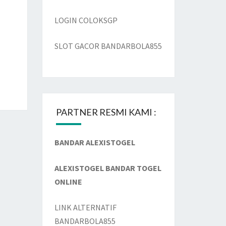
LOGIN COLOKSGP
SLOT GACOR BANDARBOLA855
PARTNER RESMI KAMI :
BANDAR ALEXISTOGEL
ALEXISTOGEL BANDAR TOGEL
ONLINE
LINK ALTERNATIF
BANDARBOLA855