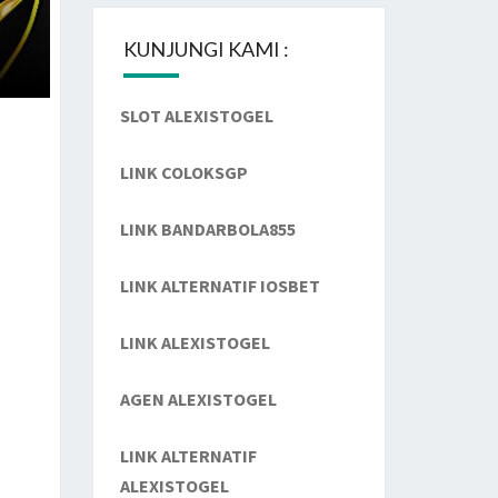
KUNJUNGI KAMI :
SLOT ALEXISTOGEL
LINK COLOKSGP
LINK BANDARBOLA855
LINK ALTERNATIF IOSBET
LINK ALEXISTOGEL
AGEN ALEXISTOGEL
LINK ALTERNATIF
ALEXISTOGEL