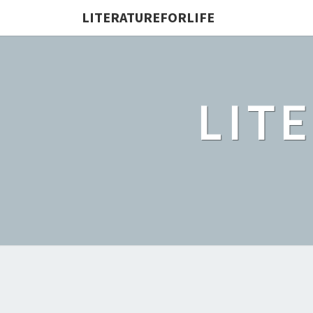
LITERATUREFORLIFE
LIT