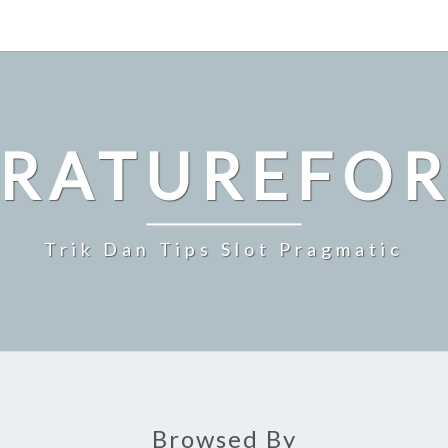
ERATUREFOR
Trik Dan Tips Slot Pragmatic
Browsed By