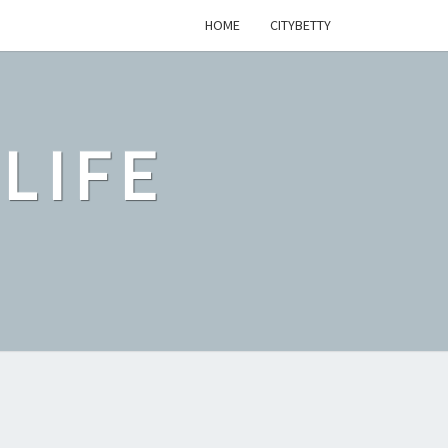
HOME
CITYBETTY
LIFE