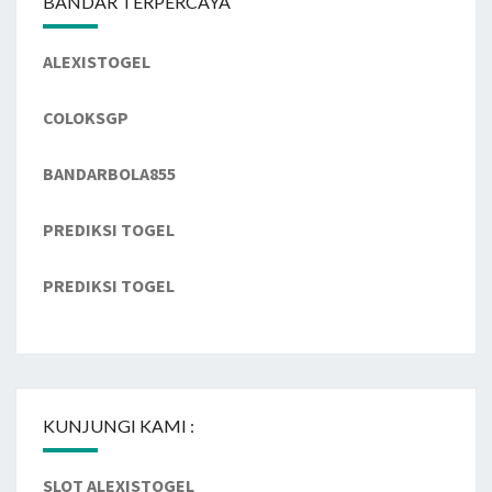
BANDAR TERPERCAYA
ALEXISTOGEL
COLOKSGP
BANDARBOLA855
PREDIKSI TOGEL
PREDIKSI TOGEL
KUNJUNGI KAMI :
SLOT ALEXISTOGEL