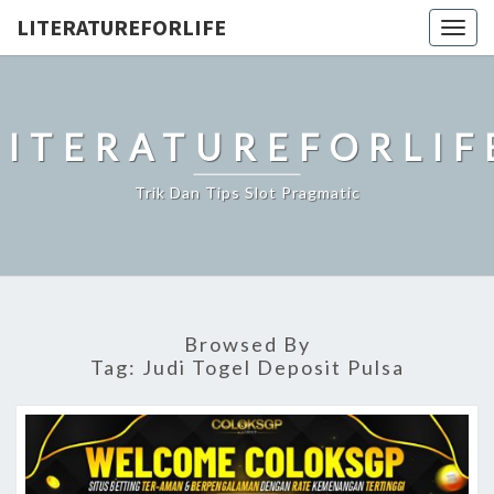
LITERATUREFORLIFE
Togg
navig
LITERATUREFORLIF
Trik Dan Tips Slot Pragmatic
Browsed By
Tag:
Judi Togel Deposit Pulsa