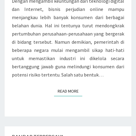
Dengan mengambil keuntungan dari teknologi digital
dan Internet, bisnis perjudian online mampu
menjangkau lebih banyak konsumen dari berbagai
belahan dunia. Hal ini tentunya turut mendongkrak
pertumbuhan perusahaan-perusahaan yang bergerak
di bidang tersebut. Namun demikian, pemerintah di
beberapa negara mulai mengambil sikap hati-hati
untuk memastikan industri ini dikelola secara
bertanggung jawab guna melindungi konsumen dari
potensi risiko tertentu. Salah satu bentuk…
READ MORE
READ MORE