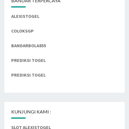
BANDAR TERPERCAYA
ALEXISTOGEL
COLOKSGP
BANDARBOLA855
PREDIKSI TOGEL
PREDIKSI TOGEL
KUNJUNGI KAMI :
SLOT ALEXISTOGEL