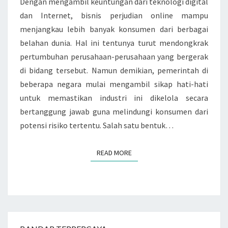
Dengan mengambil keuntungan dari teknologi digital
dan Internet, bisnis perjudian online mampu
menjangkau lebih banyak konsumen dari berbagai
belahan dunia. Hal ini tentunya turut mendongkrak
pertumbuhan perusahaan-perusahaan yang bergerak
di bidang tersebut. Namun demikian, pemerintah di
beberapa negara mulai mengambil sikap hati-hati
untuk memastikan industri ini dikelola secara
bertanggung jawab guna melindungi konsumen dari
potensi risiko tertentu. Salah satu bentuk…
READ MORE
READ MORE