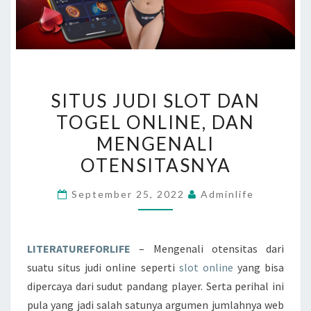
SITUS
SITUS JUDI SLOT DAN
JUDI
TOGEL ONLINE, DAN
SLOT
MENGENALI
DAN
TOGEL
OTENSITASNYA
ONLINE,
September 25, 2022
Adminlife
DAN
MENGENALI
OTENSITASNYA
LITERATUREFORLIFE
– Mengenali otensitas dari
suatu situs judi online seperti
slot online
yang bisa
dipercaya dari sudut pandang player. Serta perihal ini
pula yang jadi salah satunya argumen jumlahnya web