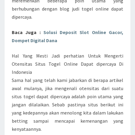
meremehkan beberapa poin utama yang
berhubungan dengan blog judi togel online dapat
dipercaya.
Baca Juga :
Solusi Deposit Slot Online Gacor,
Dompet Digital Dana
Hal Yang Mesti Jadi perhatian Untuk Mengerti
Otensitas Situs Togel Online Dapat dipercaya Di
Indonesia
Sama hal yang telah kami jabarkan di berapa artikel
awal mulanya, jika mengenali otensitas dari suatu
situs togel dapat dipercaya adalah poin utama yang
jangan dilalaikan. Sebab pastinya situs berikut ini
yang kedepannya akan menolong kita dalam lakukan
betting sampai mencapai kemenangan yang
kenyataannya.