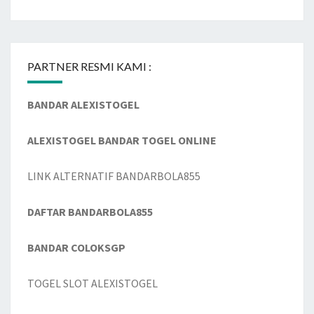
PARTNER RESMI KAMI :
BANDAR ALEXISTOGEL
ALEXISTOGEL BANDAR TOGEL ONLINE
LINK ALTERNATIF BANDARBOLA855
DAFTAR BANDARBOLA855
BANDAR COLOKSGP
TOGEL SLOT ALEXISTOGEL