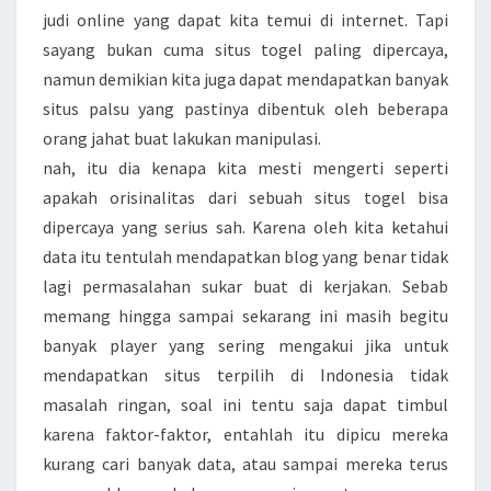
judi online yang dapat kita temui di internet. Tapi
sayang bukan cuma situs togel paling dipercaya,
namun demikian kita juga dapat mendapatkan banyak
situs palsu yang pastinya dibentuk oleh beberapa
orang jahat buat lakukan manipulasi.
nah, itu dia kenapa kita mesti mengerti seperti
apakah orisinalitas dari sebuah situs togel bisa
dipercaya yang serius sah. Karena oleh kita ketahui
data itu tentulah mendapatkan blog yang benar tidak
lagi permasalahan sukar buat di kerjakan. Sebab
memang hingga sampai sekarang ini masih begitu
banyak player yang sering mengakui jika untuk
mendapatkan situs terpilih di Indonesia tidak
masalah ringan, soal ini tentu saja dapat timbul
karena faktor-faktor, entahlah itu dipicu mereka
kurang cari banyak data, atau sampai mereka terus