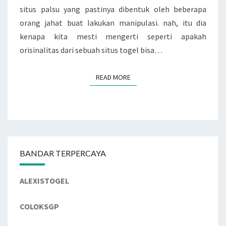
situs palsu yang pastinya dibentuk oleh beberapa
orang jahat buat lakukan manipulasi. nah, itu dia
kenapa kita mesti mengerti seperti apakah
orisinalitas dari sebuah situs togel bisa…
READ MORE
READ MORE
BANDAR TERPERCAYA
ALEXISTOGEL
COLOKSGP