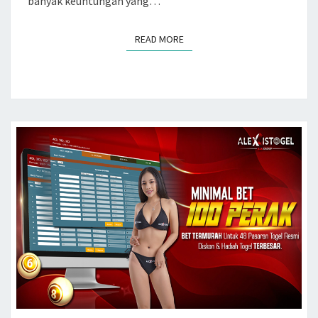
banyak keuntungan yang…
READ MORE
READ MORE