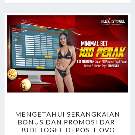
MENGETAHUI
MENGETAHUI SERANGKAIAN
SERANGKAIAN
BONUS DAN PROMOSI DARI
BONUS
JUDI TOGEL DEPOSIT OVO
DAN