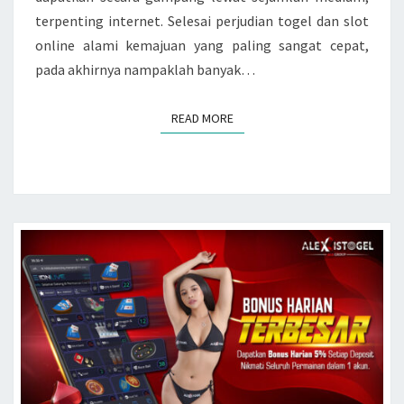
terpenting internet. Selesai perjudian togel dan slot
online alami kemajuan yang paling sangat cepat,
pada akhirnya nampaklah banyak…
READ MORE
READ MORE