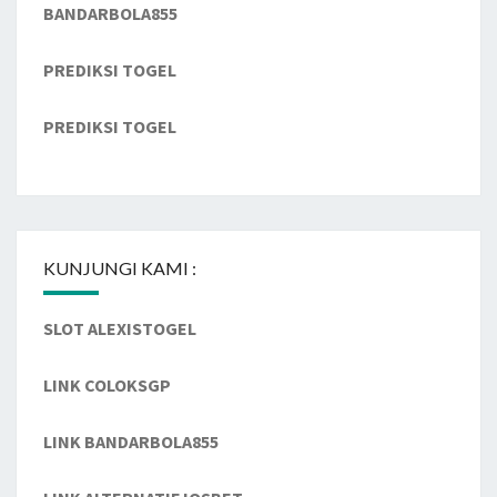
BANDARBOLA855
PREDIKSI TOGEL
PREDIKSI TOGEL
KUNJUNGI KAMI :
SLOT ALEXISTOGEL
LINK COLOKSGP
LINK BANDARBOLA855