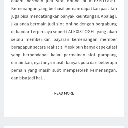
dalam bermain judi slot online di ALEXISTOGEL.
Kemenangan yang berhasil pemain dapatkan pastilah
juga bisa mendatangkan banyak keuntungan. Apalagi,
jika anda bermain judi slot online dengan bergabung
di bandar terpercaya seperti ALEXISTOGEL yang akan
selalu memberikan bayaran kemenangan member
berapapun secara realistis. Meskipun banyak spekulasi
yang berpendapat kalau permainan slot gampang
dimainkan, nyatanya masih banyak pula dari beberapa
pemain yang masih sulit memperoleh kemenangan,
dan bisa jadi hal…
READ MORE
READ MORE