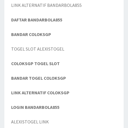
LINK ALTERNATIF BANDARBOLA855
DAFTAR BANDARBOLA855
BANDAR COLOKSGP
TOGEL SLOT ALEXISTOGEL
COLOKSGP TOGEL SLOT
BANDAR TOGEL COLOKSGP
LINK ALTERNATIF COLOKSGP
LOGIN BANDARBOLA855
ALEXISTOGEL LINK