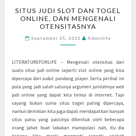
SITUS
SITUS JUDI SLOT DAN TOGEL
JUDI
ONLINE, DAN MENGENALI
SLOT
OTENSITASNYA
DAN
TOGEL
September 25, 2022
Adminlife
ONLINE,
DAN
MENGENALI
LITERATUREFORLIFE – Mengenali otensitas dari
OTENSITASNYA
suatu situs judi online seperti slot online yang bisa
dipercaya dari sudut pandang player. Serta perihal ini
pula yang jadi salah satunya argumen jumlahnya web
judi online yang dapat kita temui di internet. Tapi
sayang bukan cuma situs togel paling dipercaya,
namun demikian kita juga dapat mendapatkan banyak
situs palsu yang pastinya dibentuk oleh beberapa
orang jahat buat lakukan manipulasi. nah, itu dia
kenapa kita mesti mengerti seperti apakah