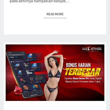
pada akhirnya nampaklah banyak…
READ MORE
READ MORE