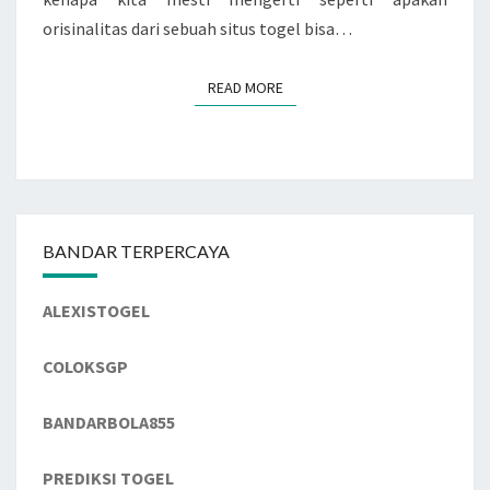
orisinalitas dari sebuah situs togel bisa…
READ MORE
READ MORE
BANDAR TERPERCAYA
ALEXISTOGEL
COLOKSGP
BANDARBOLA855
PREDIKSI TOGEL