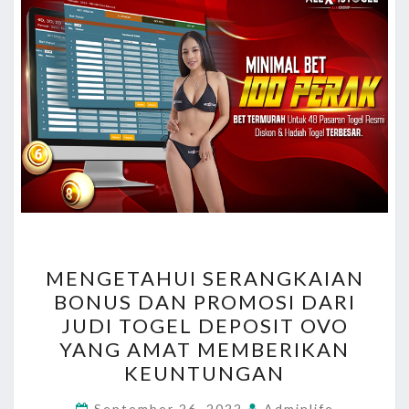
MENGETAHUI
MENGETAHUI SERANGKAIAN
SERANGKAIAN
BONUS DAN PROMOSI DARI
BONUS
JUDI TOGEL DEPOSIT OVO
DAN
YANG AMAT MEMBERIKAN
PROMOSI
KEUNTUNGAN
DARI
JUDI
September 26, 2022
Adminlife