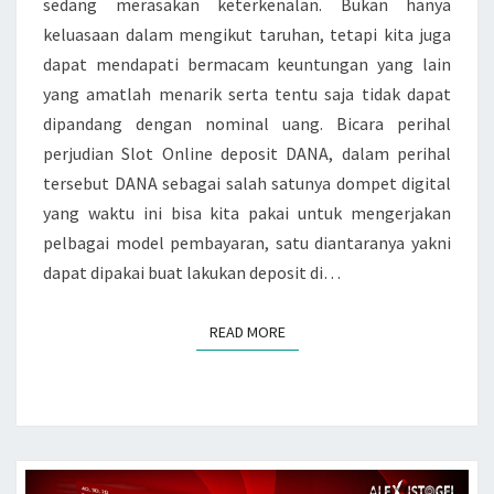
sedang merasakan keterkenalan. Bukan hanya
keluasaan dalam mengikut taruhan, tetapi kita juga
dapat mendapati bermacam keuntungan yang lain
yang amatlah menarik serta tentu saja tidak dapat
dipandang dengan nominal uang. Bicara perihal
perjudian Slot Online deposit DANA, dalam perihal
tersebut DANA sebagai salah satunya dompet digital
yang waktu ini bisa kita pakai untuk mengerjakan
pelbagai model pembayaran, satu diantaranya yakni
dapat dipakai buat lakukan deposit di…
READ MORE
READ MORE