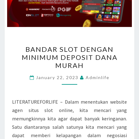
BANDAR
BANDAR SLOT DENGAN
SLOT
MINIMUM DEPOSIT DANA
DENGAN
MURAH
MINIMUM
DEPOSIT
January 22, 2023
Adminlife
DANA
MURAH
LITERATUREFORLIFE – Dalam menentukan website
agen situs slot online, kita mencari yang
memungkinnya kita agar dapat banyak keringanan.
Satu diantaranya salah satunya kita mencari yang
dapat memberi kelapangan dalam negosiasi