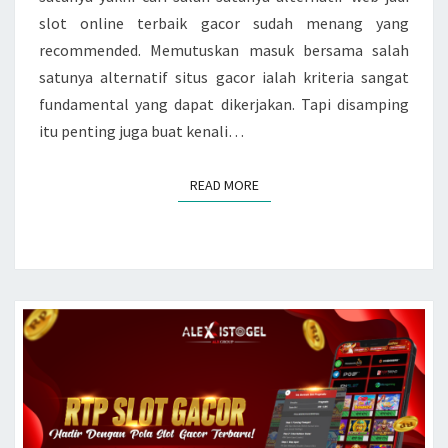
slot online terbaik gacor sudah menang yang
recommended. Memutuskan masuk bersama salah
satunya alternatif situs gacor ialah kriteria sangat
fundamental yang dapat dikerjakan. Tapi disamping
itu penting juga buat kenali…
READ MORE
READ MORE