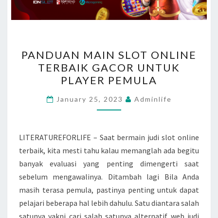
PANDUAN
PANDUAN MAIN SLOT ONLINE
MAIN
TERBAIK GACOR UNTUK
SLOT
PLAYER PEMULA
ONLINE
TERBAIK
January 25, 2023
Adminlife
GACOR
UNTUK
PLAYER
LITERATUREFORLIFE – Saat bermain judi slot online
PEMULA
terbaik, kita mesti tahu kalau memanglah ada begitu
banyak evaluasi yang penting dimengerti saat
sebelum mengawalinya. Ditambah lagi Bila Anda
masih terasa pemula, pastinya penting untuk dapat
pelajari beberapa hal lebih dahulu. Satu diantara salah
satunya yakni cari salah satunya alternatif web judi