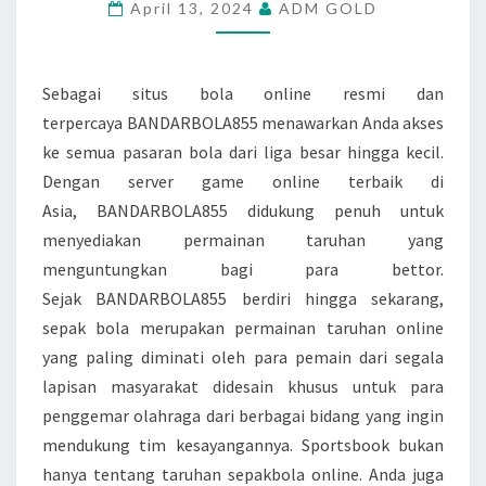
RESMI
April 13, 2024
ADM GOLD
BONUS
TERBESAR
Sebagai situs bola online resmi dan
terpercaya BANDARBOLA855 menawarkan Anda akses
ke semua pasaran bola dari liga besar hingga kecil.
Dengan server game online terbaik di
Asia, BANDARBOLA855 didukung penuh untuk
menyediakan permainan taruhan yang
menguntungkan bagi para bettor.
Sejak BANDARBOLA855 berdiri hingga sekarang,
sepak bola merupakan permainan taruhan online
yang paling diminati oleh para pemain dari segala
lapisan masyarakat didesain khusus untuk para
penggemar olahraga dari berbagai bidang yang ingin
mendukung tim kesayangannya. Sportsbook bukan
hanya tentang taruhan sepakbola online. Anda juga