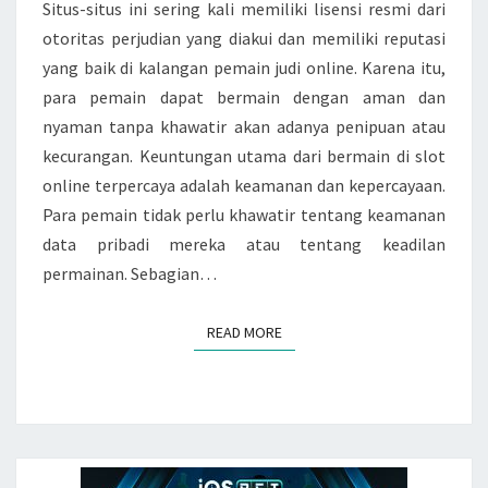
Situs-situs ini sering kali memiliki lisensi resmi dari
otoritas perjudian yang diakui dan memiliki reputasi
yang baik di kalangan pemain judi online. Karena itu,
para pemain dapat bermain dengan aman dan
nyaman tanpa khawatir akan adanya penipuan atau
kecurangan. Keuntungan utama dari bermain di slot
online terpercaya adalah keamanan dan kepercayaan.
Para pemain tidak perlu khawatir tentang keamanan
data pribadi mereka atau tentang keadilan
permainan. Sebagian…
READ MORE
READ MORE