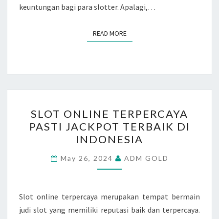
keuntungan bagi para slotter. Apalagi,…
READ MORE
READ MORE
SLOT
SLOT ONLINE TERPERCAYA
ONLINE
PASTI JACKPOT TERBAIK DI
TERPERCAYA
INDONESIA
PASTI
JACKPOT
May 26, 2024
ADM GOLD
TERBAIK
DI
INDONESIA
Slot online terpercaya merupakan tempat bermain
judi slot yang memiliki reputasi baik dan terpercaya.