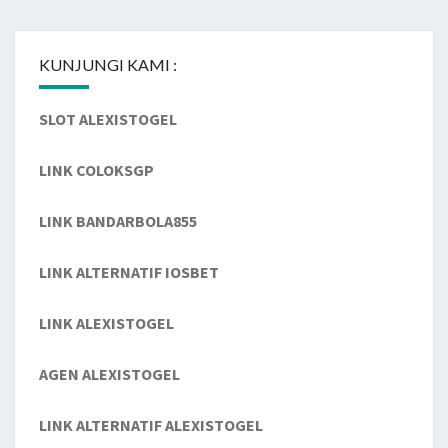
KUNJUNGI KAMI :
SLOT ALEXISTOGEL
LINK COLOKSGP
LINK BANDARBOLA855
LINK ALTERNATIF IOSBET
LINK ALEXISTOGEL
AGEN ALEXISTOGEL
LINK ALTERNATIF ALEXISTOGEL