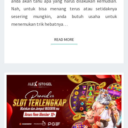
anda akan tahu apa yang harus dilakukan kemudian.
Nah, untuk bisa menang terus atau setidaknya
sesering mungkin, anda butuh usaha untuk
menemukan trik hebatnya…
READ MORE
READ MORE