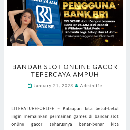
BANDAR
BANDAR SLOT ONLINE GACOR
SLOT
TEPERCAYA AMPUH
ONLINE
GACOR
January 21, 2023
Adminlife
TEPERCAYA
AMPUH
LITERATUREFORLIFE – Kalaupun kita betul-betul
ingin memainkan permainan games di bandar slot
online gacor seharusnya benar-benar kita