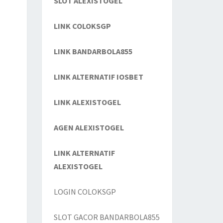
SLOT ALEXISTOGEL
LINK COLOKSGP
LINK BANDARBOLA855
LINK ALTERNATIF IOSBET
LINK ALEXISTOGEL
AGEN ALEXISTOGEL
LINK ALTERNATIF
ALEXISTOGEL
LOGIN COLOKSGP
SLOT GACOR BANDARBOLA855