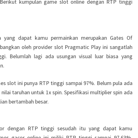
 Berikut kumpulan game slot online dengan RTP tinggi
ma yang dapat kamu permainkan merupakan Gates Of
angkan oleh provider slot Pragmatic Play ini sangatlah
gi. Belumlah lagi ada usungan visual luar biasa yang
n.
es slot ini punya RTP tinggi sampai 97%. Belum pula ada
lai taruhan untuk 1x spin. Spesifikasi multiplier spin ada
lian bertambah besar.
cor dengan RTP tinggi sesudah itu yang dapat kamu
mes gacor online ini miliki RTP tinggi sampai 97,63%.