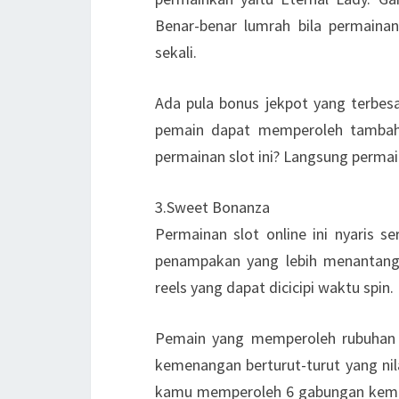
Benar-benar lumrah bila permainan
sekali.
Ada pula bonus jekpot yang terbesar
pemain dapat memperoleh tambaha
permainan slot ini? Langsung perma
3.Sweet Bonanza
Permainan slot online ini nyaris 
penampakan yang lebih menantang s
reels yang dapat dicicipi waktu spin.
Pemain yang memperoleh rubuhan 
kemenangan berturut-turut yang nilai
kamu memperoleh 6 gabungan keme