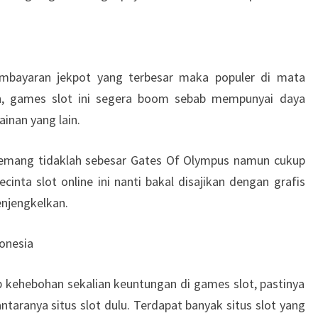
pembayaran jekpot yang terbesar maka populer di mata
an, games slot ini segera boom sebab mempunyai daya
inan yang lain.
memang tidaklah sebesar Gates Of Olympus namun cukup
cinta slot online ini nanti bakal disajikan dengan grafis
enjengkelkan.
donesia
 kehebohan sekalian keuntungan di games slot, pastinya
ntaranya situs slot dulu. Terdapat banyak situs slot yang