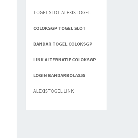
TOGEL SLOT ALEXISTOGEL
COLOKSGP TOGEL SLOT
BANDAR TOGEL COLOKSGP
LINK ALTERNATIF COLOKSGP
LOGIN BANDARBOLA855
ALEXISTOGEL LINK