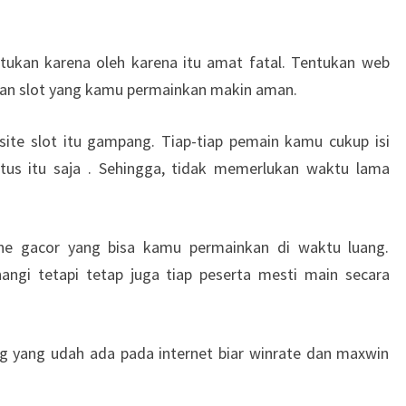
ntukan karena oleh karena itu amat fatal. Tentukan web
inan slot yang kamu permainkan makin aman.
site slot itu gampang. Tiap-tiap pemain kamu cukup isi
tus itu saja . Sehingga, tidak memerlukan waktu lama
ine gacor yang bisa kamu permainkan di waktu luang.
ngi tetapi tetap juga tiap peserta mesti main secara
ang yang udah ada pada internet biar winrate dan maxwin