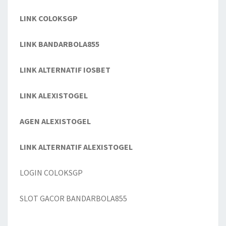
LINK COLOKSGP
LINK BANDARBOLA855
LINK ALTERNATIF IOSBET
LINK ALEXISTOGEL
AGEN ALEXISTOGEL
LINK ALTERNATIF ALEXISTOGEL
LOGIN COLOKSGP
SLOT GACOR BANDARBOLA855