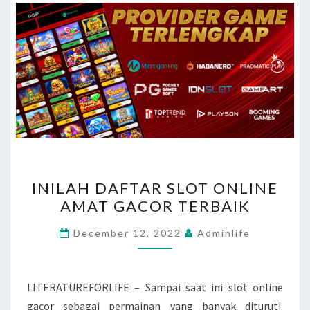
INILAH
INILAH DAFTAR SLOT ONLINE
DAFTAR
AMAT GACOR TERBAIK
SLOT
ONLINE
December 12, 2022
Adminlife
AMAT
GACOR
TERBAIK
LITERATUREFORLIFE – Sampai saat ini slot online
gacor sebagai permainan yang banyak dituruti.