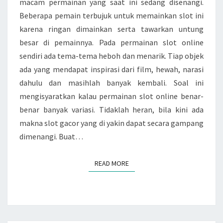
macam permainan yang saat ini sedang disenangi.
Beberapa pemain terbujuk untuk memainkan slot ini
karena ringan dimainkan serta tawarkan untung
besar di pemainnya. Pada permainan slot online
sendiri ada tema-tema heboh dan menarik. Tiap objek
ada yang mendapat inspirasi dari film, hewah, narasi
dahulu dan masihlah banyak kembali. Soal ini
mengisyaratkan kalau permainan slot online benar-
benar banyak variasi. Tidaklah heran, bila kini ada
makna slot gacor yang di yakin dapat secara gampang
dimenangi. Buat…
READ MORE
READ MORE