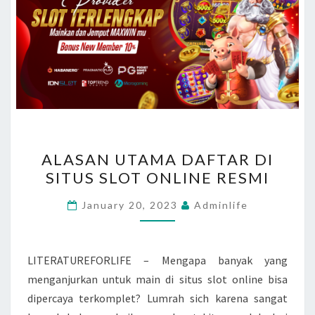
ALASAN
ALASAN UTAMA DAFTAR DI
UTAMA
SITUS SLOT ONLINE RESMI
DAFTAR
DI
January 20, 2023
Adminlife
SITUS
SLOT
ONLINE
LITERATUREFORLIFE – Mengapa banyak yang
RESMI
menganjurkan untuk main di situs slot online bisa
dipercaya terkomplet? Lumrah sich karena sangat