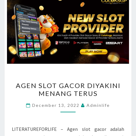
AGEN
AGEN SLOT GACOR DIYAKINI
SLOT
MENANG TERUS
GACOR
DIYAKINI
December 13, 2022
Adminlife
MENANG
TERUS
LITERATUREFORLIFE – Agen slot gacor adalah