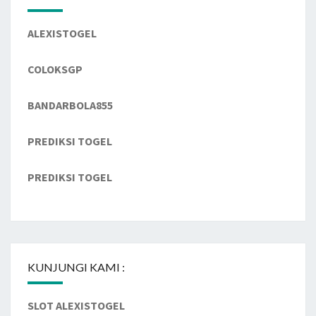
ALEXISTOGEL
COLOKSGP
BANDARBOLA855
PREDIKSI TOGEL
PREDIKSI TOGEL
KUNJUNGI KAMI :
SLOT ALEXISTOGEL