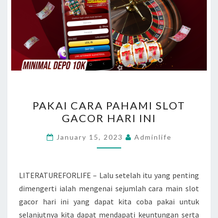
PAKAI
PAKAI CARA PAHAMI SLOT
CARA
GACOR HARI INI
PAHAMI
SLOT
January 15, 2023
Adminlife
GACOR
HARI
INI
LITERATUREFORLIFE – Lalu setelah itu yang penting
dimengerti ialah mengenai sejumlah cara main slot
gacor hari ini yang dapat kita coba pakai untuk
selanjutnya kita dapat mendapati keuntungan serta