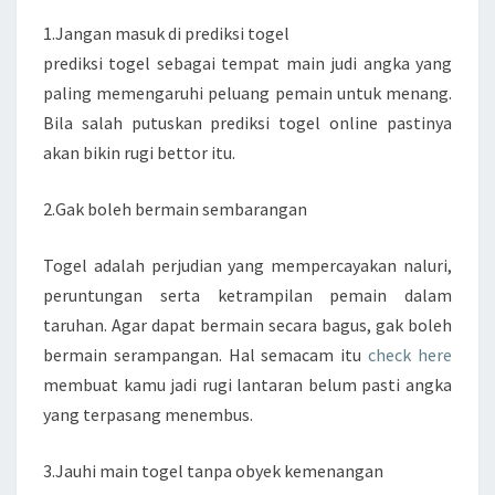
1.Jangan masuk di prediksi togel
prediksi togel sebagai tempat main judi angka yang
paling memengaruhi peluang pemain untuk menang.
Bila salah putuskan prediksi togel online pastinya
akan bikin rugi bettor itu.
2.Gak boleh bermain sembarangan
Togel adalah perjudian yang mempercayakan naluri,
peruntungan serta ketrampilan pemain dalam
taruhan. Agar dapat bermain secara bagus, gak boleh
bermain serampangan. Hal semacam itu
check here
membuat kamu jadi rugi lantaran belum pasti angka
yang terpasang menembus.
3.Jauhi main togel tanpa obyek kemenangan