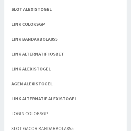
SLOT ALEXISTOGEL
LINK COLOKSGP
LINK BANDARBOLA855
LINK ALTERNATIF IOSBET
LINK ALEXISTOGEL
AGEN ALEXISTOGEL
LINK ALTERNATIF ALEXISTOGEL
LOGIN COLOKSGP
SLOT GACOR BANDARBOLA855