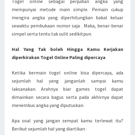
Togel online sebagai perjudian angka yang
mempunyai metode main simple. Pemain cukup
mengira angka yang diperhitungkan bakal keluar
sewaktu pembukaan nomor saja . Maka, benar-benar
simpel serta tentu tak sulit sedikitpun.
Hal Yang Tak boleh Hingga Kamu Kerjakan
diperkirakan Togel Online Paling dipercaya
Ketika bermain togel online bisa dipercaya, ada
sejumlah hal yang janganlah sampai kamu
laksanakan. Arahnya biar games togel dapat
dimainkan secara bagus serta pada akhirnya dapat
menembus angka yang diputuskan.
Apa soal yang jangan sempat kamu terlewat itu?
Berikut sejumlah hal yang diartikan :