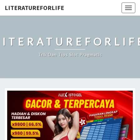
LITERATUREFORLIFE
Togg
navig
LITERATUREFORLIF
Trik Dan Tips Slot Pragmatic