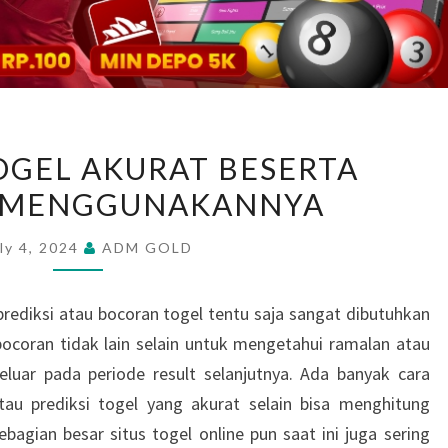
BOCORAN
GEL AKURAT BESERTA
TOGEL
 MENGGUNAKANNYA
AKURAT
BESERTA
ly 4, 2024
ADM GOLD
MANFAAT
MENGGUNAKANNYA
, prediksi atau bocoran togel tentu saja sangat dibutuhkan
bocoran tidak lain selain untuk mengetahui ramalan atau
eluar pada periode result selanjutnya. Ada banyak cara
au prediksi togel yang akurat selain bisa menghitung
agian besar situs togel online pun saat ini juga sering