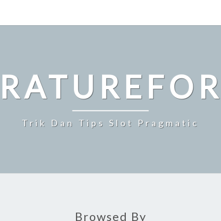
ERATUREFOR
Trik Dan Tips Slot Pragmatic
Browsed By