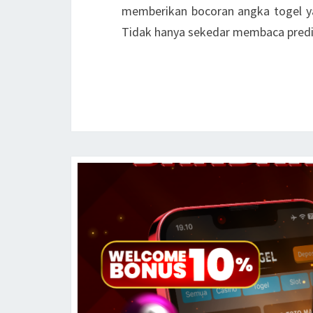
memberikan bocoran angka togel ya
Tidak hanya sekedar membaca pred