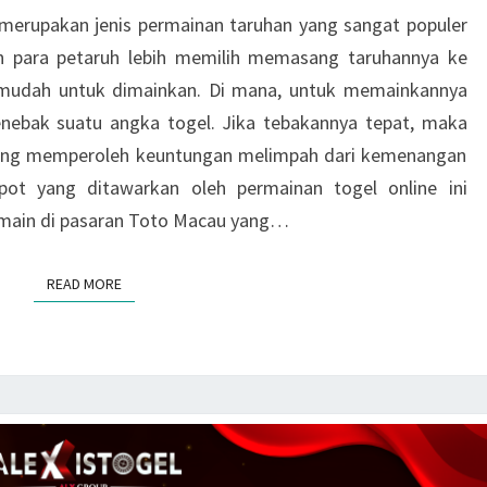
DAN
erupakan jenis permainan taruhan yang sangat populer
RAIH
an para petaruh lebih memilih memasang taruhannya ke
KEUNTUNGAN
a mudah untuk dimainkan. Di mana, untuk memainkannya
nebak suatu angka togel. Jika tebakannya tepat, maka
sung memperoleh keuntungan melimpah dari kemenangan
kpot yang ditawarkan oleh permainan togel online ini
 bermain di pasaran Toto Macau yang…
READ MORE
READ MORE