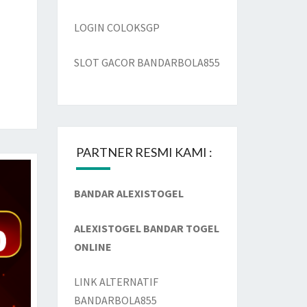
LOGIN COLOKSGP
SLOT GACOR BANDARBOLA855
PARTNER RESMI KAMI :
BANDAR ALEXISTOGEL
ALEXISTOGEL BANDAR TOGEL
ONLINE
LINK ALTERNATIF
BANDARBOLA855