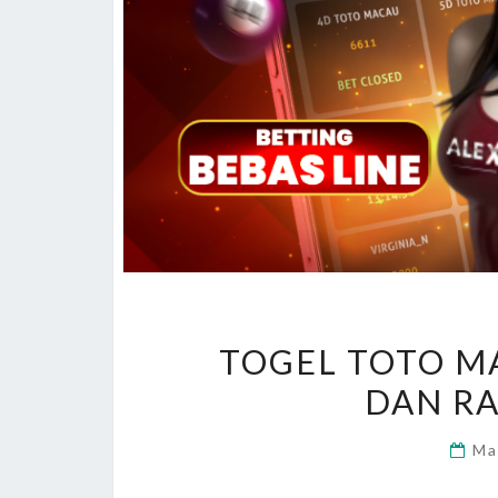
TOGEL TOTO M
DAN R
Ma