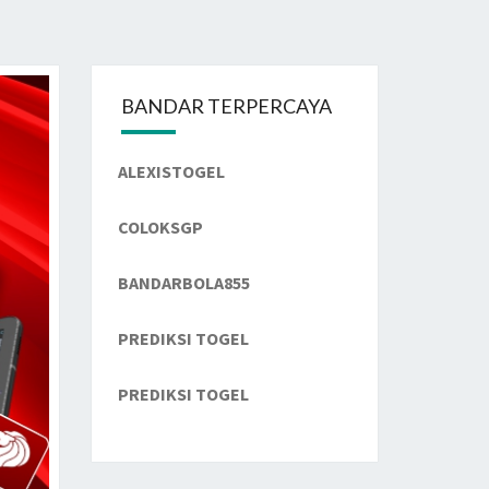
BANDAR TERPERCAYA
ALEXISTOGEL
COLOKSGP
BANDARBOLA855
PREDIKSI TOGEL
PREDIKSI TOGEL