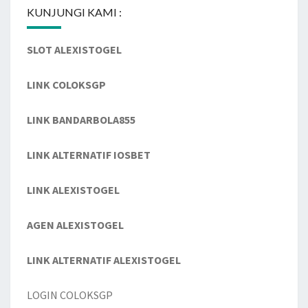
KUNJUNGI KAMI :
SLOT ALEXISTOGEL
LINK COLOKSGP
LINK BANDARBOLA855
LINK ALTERNATIF IOSBET
LINK ALEXISTOGEL
AGEN ALEXISTOGEL
LINK ALTERNATIF ALEXISTOGEL
LOGIN COLOKSGP