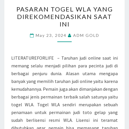
PASARAN
PASARAN TOGEL WLA YANG
TOGEL
DIREKOMENDASIKAN SAAT
WLA
INI
YANG
DIREKOMENDASIKAN
May 23, 2024
ADM GOLD
SAAT
INI
LITERATUREFORLIFE – Taruhan judi online saat ini
memang selalu menjadi pilihan para pecinta judi di
berbagai penjuru dunia. Alasan utama mengapa
banyak yang memilih taruhan judi online yaitu karena
kemudahannya. Pemain juga akan dimanjakan dengan
berbagai jenis permainan terbaik salah satunya yaitu
togel WLA. Togel WLA sendiri merupakan sebuah
penamaan untuk permainan judi toto gelap yang
sudah berlisensi resmi WLA. Lisensi ini teramat
dibutuhkan agar pemain bisa memasang taruhan