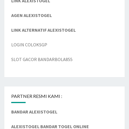
LINK ALEXISTOGEL
AGEN ALEXISTOGEL
LINK ALTERNATIF ALEXISTOGEL
LOGIN COLOKSGP
SLOT GACOR BANDARBOLA855
PARTNER RESMI KAMI :
BANDAR ALEXISTOGEL
ALEXISTOGEL BANDAR TOGEL ONLINE