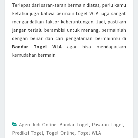
Terlepas dari saran-saran bermain diatas, perlu kamu
ketahui juga bahwa bermain togel WLA juga sangat
mengandalkan faktor keberuntungan. Jadi, pastikan
jangan terlalu berambisi untuk menang, bermainlah
dengan benar dan cari pengalaman bermainmu di
Bandar Togel WLA
agar bisa mendapatkan
kemudahan bermain.
Agen Judi Online
,
Bandar Togel
,
Pasaran Togel
,
Prediksi Togel
,
Togel Online
,
Togel WLA