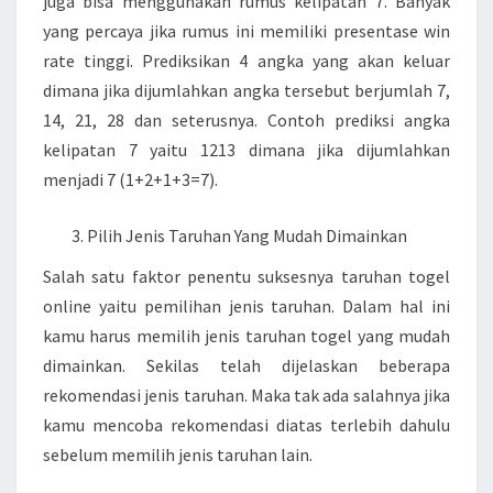
juga bisa menggunakan rumus kelipatan 7. Banyak
yang percaya jika rumus ini memiliki presentase win
rate tinggi. Prediksikan 4 angka yang akan keluar
dimana jika dijumlahkan angka tersebut berjumlah 7,
14, 21, 28 dan seterusnya. Contoh prediksi angka
kelipatan 7 yaitu 1213 dimana jika dijumlahkan
menjadi 7 (1+2+1+3=7).
Pilih Jenis Taruhan Yang Mudah Dimainkan
Salah satu faktor penentu suksesnya taruhan togel
online yaitu pemilihan jenis taruhan. Dalam hal ini
kamu harus memilih jenis taruhan togel yang mudah
dimainkan. Sekilas telah dijelaskan beberapa
rekomendasi jenis taruhan. Maka tak ada salahnya jika
kamu mencoba rekomendasi diatas terlebih dahulu
sebelum memilih jenis taruhan lain.