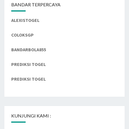
BANDAR TERPERCAYA
ALEXISTOGEL
COLOKSGP
BANDARBOLA855
PREDIKSI TOGEL
PREDIKSI TOGEL
KUNJUNGI KAMI :