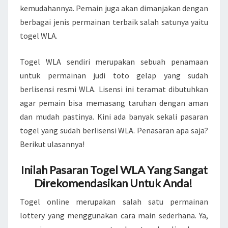
kemudahannya. Pemain juga akan dimanjakan dengan
berbagai jenis permainan terbaik salah satunya yaitu
togel WLA.
Togel WLA sendiri merupakan sebuah penamaan
untuk permainan judi toto gelap yang sudah
berlisensi resmi WLA. Lisensi ini teramat dibutuhkan
agar pemain bisa memasang taruhan dengan aman
dan mudah pastinya. Kini ada banyak sekali pasaran
togel yang sudah berlisensi WLA. Penasaran apa saja?
Berikut ulasannya!
Inilah Pasaran Togel WLA Yang Sangat
Direkomendasikan Untuk Anda!
Togel online merupakan salah satu permainan
lottery yang menggunakan cara main sederhana. Ya,