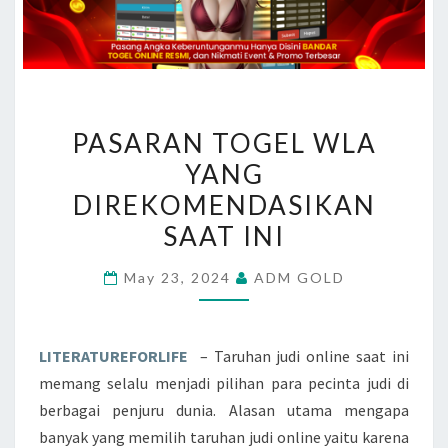
PASARAN
PASARAN TOGEL WLA
TOGEL
YANG
WLA
DIREKOMENDASIKAN
YANG
DIREKOMENDASIKAN
SAAT INI
SAAT
May 23, 2024
ADM GOLD
INI
LITERATUREFORLIFE
– Taruhan judi online saat ini
memang selalu menjadi pilihan para pecinta judi di
berbagai penjuru dunia. Alasan utama mengapa
banyak yang memilih taruhan judi online yaitu karena