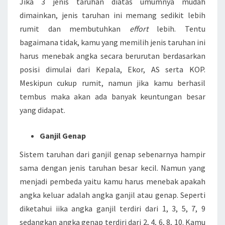
Jika 3 jenis taruhan diatas umumnya mudah
dimainkan, jenis taruhan ini memang sedikit lebih
rumit dan membutuhkan
effort
lebih. Tentu
bagaimana tidak, kamu yang memilih jenis taruhan ini
harus menebak angka secara berurutan berdasarkan
posisi dimulai dari Kepala, Ekor, AS serta KOP.
Meskipun cukup rumit, namun jika kamu berhasil
tembus maka akan ada banyak keuntungan besar
yang didapat.
Ganjil Genap
Sistem taruhan dari ganjil genap sebenarnya hampir
sama dengan jenis taruhan besar kecil. Namun yang
menjadi pembeda yaitu kamu harus menebak apakah
angka keluar adalah angka ganjil atau genap. Seperti
diketahui iika angka ganjil terdiri dari 1, 3, 5, 7, 9
sedangkan angka genap terdiri dari 2, 4, 6, 8, 10. Kamu