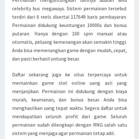
Permainan menguntungkan lainnya adalah wild
celebrity bus megaways. Sistem permainan tersebut
terdiri dari 6 reels disertai 117649 baris pembayaran.
Permainan didukung keuntungan 10000x dan bonus
putaran. Hanya dengan 100 spin manual atau
otomatis, peluang kemenangan akan semakin tinggi.
Anda bisa memenangkan game dengan mudah, cepat,
dan pasti berhasil untung besar.
Daftar sekarang juga ke situs terpercaya untuk
memainkan game slot online uang asli yang
menjanjikan. Permainan ini didukung dengan biaya
murah, keamanan, dan bonus besar. Anda bisa
menghasilkan uang tepat waktu. Segera daftar untuk
mendapatkan seluruh profit dari game. Seluruh
permainan sudah dilengkapi dengan RNG salah satu
sistem yang menjaga agar permainan tetap adil.