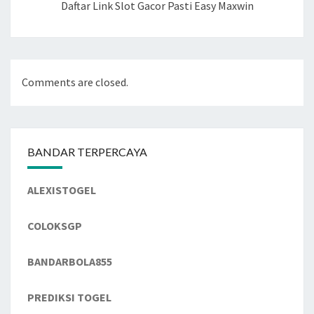
Daftar Link Slot Gacor Pasti Easy Maxwin
Comments are closed.
BANDAR TERPERCAYA
ALEXISTOGEL
COLOKSGP
BANDARBOLA855
PREDIKSI TOGEL