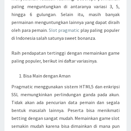
paling menguntungkan di antaranya variasi 3, 5,
hingga 6 gulungan. Selain itu, masih banyak
permainan menguntungkan lainnya yang dapat diraih
oleh para pemain.
Slot pragmatic
play paling populer
di Indonesia salah satunya sweet bonanza.
Raih pendapatan tertinggi dengan memainkan game
paling populer, berikut ini daftar variasinya.
Bisa Main dengan Aman
Pragmatic menggunakan sistem HTML5 dan enkripsi
SSL memungkinkan perlindungan ganda pada akun.
Tidak akan ada pencurian data pemain dan segala
bentuk masalah lainnya. Peserta bisa menikmati
betting dengan sangat mudah. Memainkan game slot
semakin mudah karena bisa dimainkan di mana pun