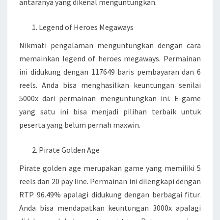
antaranya yang dikenal menguntungkan.
Legend of Heroes Megaways
Nikmati pengalaman menguntungkan dengan cara
memainkan legend of heroes megaways. Permainan
ini didukung dengan 117649 baris pembayaran dan 6
reels. Anda bisa menghasilkan keuntungan senilai
5000x dari permainan menguntungkan ini. E-game
yang satu ini bisa menjadi pilihan terbaik untuk
peserta yang belum pernah maxwin.
Pirate Golden Age
Pirate golden age merupakan game yang memiliki 5
reels dan 20 pay line. Permainan ini dilengkapi dengan
RTP 96.49% apalagi didukung dengan berbagai fitur.
Anda bisa mendapatkan keuntungan 3000x apalagi