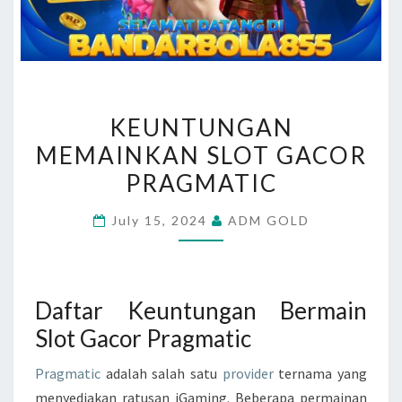
KEUNTUNGAN
KEUNTUNGAN
MEMAINKAN
MEMAINKAN SLOT GACOR
SLOT
PRAGMATIC
GACOR
PRAGMATIC
July 15, 2024
ADM GOLD
Daftar Keuntungan Bermain
Slot Gacor Pragmatic
Pragmatic
adalah salah satu
provider
ternama yang
menyediakan ratusan iGaming. Beberapa permainan