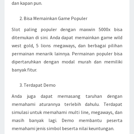
dan kapan pun.
Bisa Memainkan Game Populer
Slot paling populer dengan maxwin 5000x bisa
ditemukan di sini. Anda dapat memainkan game wild
west gold, 5 lions megaways, dan berbagai pilihan
permainan menarik lainnya. Permainan populer bisa
dipertaruhkan dengan modal murah dan memiliki
banyak fitur.
Terdapat Demo
Anda juga dapat memasang taruhan dengan
memahami aturannya terlebih dahulu. Terdapat
simulasi untuk memahami multi line, megaways, dan
masih banyak lagi. Demo membantu peserta
memahami jenis simbol beserta nilai keuntungan.