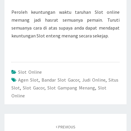
Peroleh keuntungan waktu taruhan Slot online
memang jadi hasrat semuanya pemain. Turuti
semuanya cara di atas supaya anda dapat mendapat
keuntungan Slot enteng menang secara sekejap.
Slot Online
Agen Slot
,
Bandar Slot Gacor
,
Judi Online
,
Situs
Slot
,
Slot Gacor
,
Slot Gampang Menang
,
Slot
Online
Post
navigation
PREVIOUS