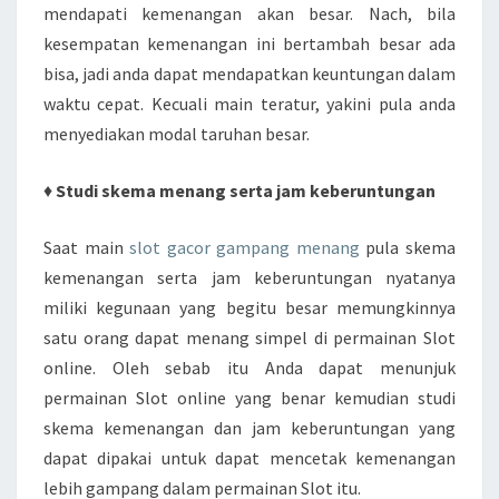
mendapati kemenangan akan besar. Nach, bila
kesempatan kemenangan ini bertambah besar ada
bisa, jadi anda dapat mendapatkan keuntungan dalam
waktu cepat. Kecuali main teratur, yakini pula anda
menyediakan modal taruhan besar.
♦
Studi skema menang serta jam keberuntungan
Saat main
slot gacor gampang menang
pula skema
kemenangan serta jam keberuntungan nyatanya
miliki kegunaan yang begitu besar memungkinnya
satu orang dapat menang simpel di permainan Slot
online. Oleh sebab itu Anda dapat menunjuk
permainan Slot online yang benar kemudian studi
skema kemenangan dan jam keberuntungan yang
dapat dipakai untuk dapat mencetak kemenangan
lebih gampang dalam permainan Slot itu.