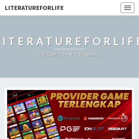
LITERATUREFORLIFE
Togg
navig
LITERATUREFORLIF
Trik Dan Tips Slot Pragmatic