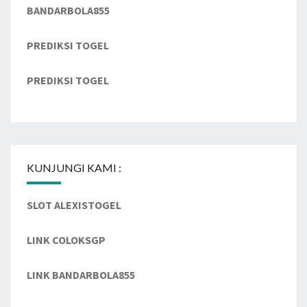
BANDARBOLA855
PREDIKSI TOGEL
PREDIKSI TOGEL
KUNJUNGI KAMI :
SLOT ALEXISTOGEL
LINK COLOKSGP
LINK BANDARBOLA855