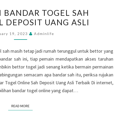
SPESIFIKASI
SI BANDAR TOGEL SAH
BANDAR
 DEPOSIT UANG ASLI
TOGEL
SAH
uary 19, 2023
Adminlife
TERUNGGUL
DEPOSIT
sah masih tetap jadi rumah terunggul untuk bettor yang
UANG
 bandar sah ini, tiap pemain mendapatkan akses taruhan
ASLI
bikin bettor togel jadi senang ketika bermain permainan
kebingungan semacam apa bandar sah itu, periksa rujukan
r Togel Online Sah Deposit Uang Asli Terbaik Di internet,
lihan bandar togel online yang dapat…
READ MORE
READ MORE