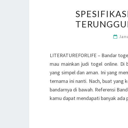
SPESIFIKA
TERUNGGUL
Jan
LITERATUREFORLIFE – Bandar togel 
mau mainkan judi togel online. Di
yang simpel dan aman. Ini yang mem
ternama ini nanti. Nach, buat yang 
bandarnya di bawah. Referensi Banda
kamu dapat mendapati banyak ada pi