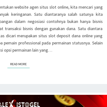
DANA
kan website agen situs slot online, kita mencari yang
MURAH
yak keringanan. Satu diantaranya salah satunya kita
pangan dalam negosiasi contohnya bukan hanya bisnis
at transaksi bisnis dengan gunakan dana. Satu diantara
s dicari merupakan situs slot deposit dana online yang
pa pemain professional pada permainan statusnya. Selain
si opsi permainan lain yang…
READ MORE
READ MORE