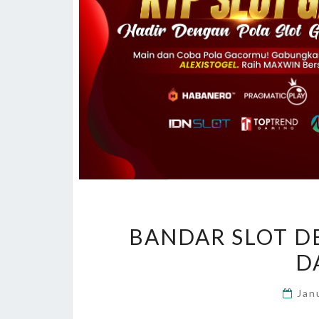
BANDAR SLOT D
D
Jan