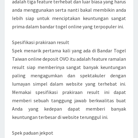
adalah tiga feature terhebat dan luar biasa yang harus
anda menggunakan serta nanti bakal membikin anda
lebih siap untuk menciptakan keuntungan sangat
prima dalam bandar togel online yang terpopuler ini.
Spesifikasi prakiraan result
Spek menarik pertama kali yang ada di Bandar Togel
Taiwan online deposit OVO itu adalah feature ramalan
result siap memberinya sangat banyak keuntungan
paling mengagumkan dan spektakuler dengan
lumayan simpel dalam website yang terhebat ini.
Memakai spesifikasi prakiraan result ini dapat
memberi sebuah tanggung jawab berkwalitas buat
Anda yang kedepan dapat memberi banyak
keuntungan terbesar di website terunggul ini.
Spek paduan jekpot