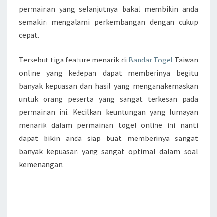
permainan yang selanjutnya bakal membikin anda
semakin mengalami perkembangan dengan cukup
cepat.
Tersebut tiga feature menarik di
Bandar Togel
Taiwan
online yang kedepan dapat memberinya begitu
banyak kepuasan dan hasil yang menganakemaskan
untuk orang peserta yang sangat terkesan pada
permainan ini. Kecilkan keuntungan yang lumayan
menarik dalam permainan togel online ini nanti
dapat bikin anda siap buat memberinya sangat
banyak kepuasan yang sangat optimal dalam soal
kemenangan.