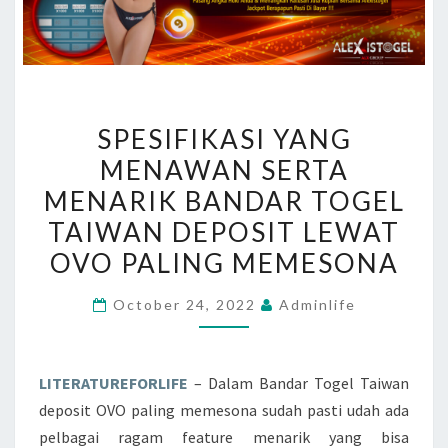
SPESIFIKASI
SPESIFIKASI YANG
YANG
MENAWAN SERTA
MENAWAN
MENARIK BANDAR TOGEL
SERTA
MENARIK
TAIWAN DEPOSIT LEWAT
BANDAR
OVO PALING MEMESONA
TOGEL
TAIWAN
October 24, 2022
Adminlife
DEPOSIT
LEWAT
LITERATUREFORLIFE
– Dalam Bandar Togel Taiwan
OVO
deposit OVO paling memesona sudah pasti udah ada
PALING
pelbagai ragam feature menarik yang bisa
MEMESONA