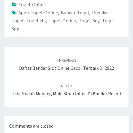
Togel Online
Agen Togel Online
,
Bandar Togel
,
Prediksi
Togel
,
Togel Hk
,
Togel Online
,
Togel Sdy
,
Togel
Sgp
Post
navigation
PREVIOUS
Daftar Bandar Slot Onine Gacor Terbaik Di 2022
NEXT
Trik Mudah Menang Main Slot Online Di Bandar Resmi
Comments are closed.