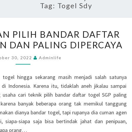
Tag:
Togel Sdy
KENALI
AN PILIH BANDAR DAFTAR
PANDUAN
N DAN PALING DIPERCAYA
PILIH
BANDAR
ober 30, 2022
Adminlife
DAFTAR
TOGEL
togel hingga sekarang masih menjadi salah satunya
SGP
di Indonesia. Karena itu, tidaklah aneh jikalau sampai
AMAN
usaha cari teknik pilih bandar daftar togel SGP paling
DAN
ni karena banyak beberapa orang tak memikul tanggung
PALING
makan dianya bandar togel, tapi rupanya dia cuman agen
DIPERCAYA
, siapa-siapa saja bisa bertindak jahat dan penipuan,
erapa orang…