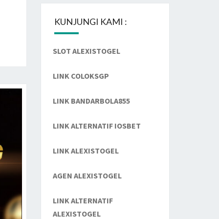
KUNJUNGI KAMI :
SLOT ALEXISTOGEL
LINK COLOKSGP
LINK BANDARBOLA855
LINK ALTERNATIF IOSBET
LINK ALEXISTOGEL
AGEN ALEXISTOGEL
LINK ALTERNATIF
ALEXISTOGEL