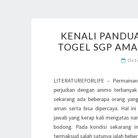
KENALI PANDU
TOGEL SGP AMA
Oct
LITERATUREFORLIFE – Permainan 
perjudian dengan animo terbanyak 
sekarang ada beberapa orang yang 
aman serta bisa dipercaya. Hal i
jawab yang kerap kali mengatas na
bodong. Pada kondisi sekarang ini
termaksud salah satunya ialah beb