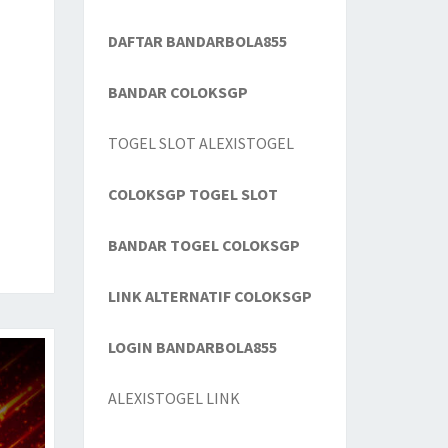
DAFTAR BANDARBOLA855
BANDAR COLOKSGP
TOGEL SLOT ALEXISTOGEL
COLOKSGP TOGEL SLOT
BANDAR TOGEL COLOKSGP
LINK ALTERNATIF COLOKSGP
LOGIN BANDARBOLA855
ALEXISTOGEL LINK