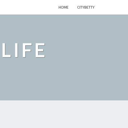
HOME
CITYBETTY
LIFE