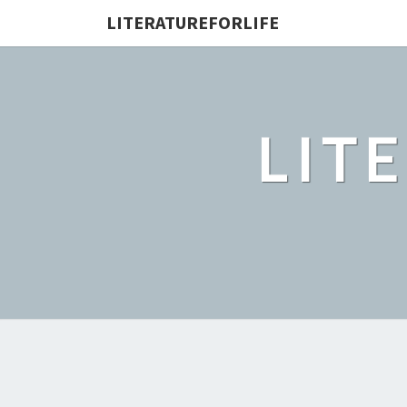
LITERATUREFORLIFE
LIT