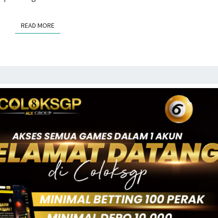
READ MORE
READ MORE