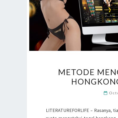
METODE MEN
HONGKONG 
Oct
LITERATUREFORLIFE – Rasanya, tiap