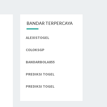
BANDAR TERPERCAYA
ALEXISTOGEL
COLOKSGP
BANDARBOLA855
PREDIKSI TOGEL
PREDIKSI TOGEL