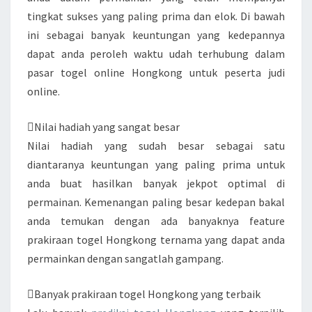
tingkat sukses yang paling prima dan elok. Di bawah
ini sebagai banyak keuntungan yang kedepannya
dapat anda peroleh waktu udah terhubung dalam
pasar togel online Hongkong untuk peserta judi
online.
Nilai hadiah yang sangat besar
Nilai hadiah yang sudah besar sebagai satu
diantaranya keuntungan yang paling prima untuk
anda buat hasilkan banyak jekpot optimal di
permainan. Kemenangan paling besar kedepan bakal
anda temukan dengan ada banyaknya feature
prakiraan togel Hongkong ternama yang dapat anda
permainkan dengan sangatlah gampang.
Banyak prakiraan togel Hongkong yang terbaik