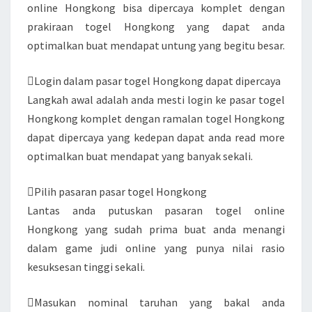
online Hongkong bisa dipercaya komplet dengan
prakiraan togel Hongkong yang dapat anda
optimalkan buat mendapat untung yang begitu besar.
Login dalam pasar togel Hongkong dapat dipercaya
Langkah awal adalah anda mesti login ke pasar togel
Hongkong komplet dengan ramalan togel Hongkong
dapat dipercaya yang kedepan dapat anda read more
optimalkan buat mendapat yang banyak sekali.
Pilih pasaran pasar togel Hongkong
Lantas anda putuskan pasaran togel online
Hongkong yang sudah prima buat anda menangi
dalam game judi online yang punya nilai rasio
kesuksesan tinggi sekali.
Masukan nominal taruhan yang bakal anda