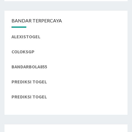
BANDAR TERPERCAYA
ALEXISTOGEL
COLOKSGP
BANDARBOLA855
PREDIKSI TOGEL
PREDIKSI TOGEL