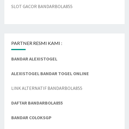
SLOT GACOR BANDARBOLA855
PARTNER RESMI KAMI :
BANDAR ALEXISTOGEL
ALEXISTOGEL BANDAR TOGEL ONLINE
LINK ALTERNATIF BANDARBOLA855
DAFTAR BANDARBOLA855
BANDAR COLOKSGP