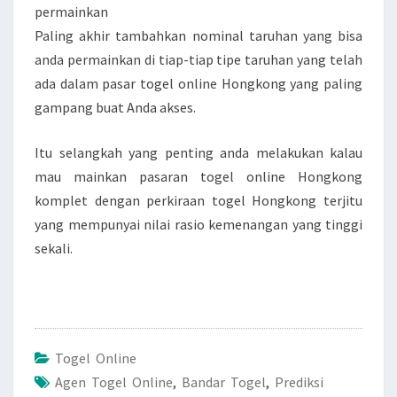
permainkan
Paling akhir tambahkan nominal taruhan yang bisa
anda permainkan di tiap-tiap tipe taruhan yang telah
ada dalam pasar togel online Hongkong yang paling
gampang buat Anda akses.
Itu selangkah yang penting anda melakukan kalau
mau mainkan pasaran togel online Hongkong
komplet dengan perkiraan togel Hongkong terjitu
yang mempunyai nilai rasio kemenangan yang tinggi
sekali.
Togel Online
Agen Togel Online
,
Bandar Togel
,
Prediksi