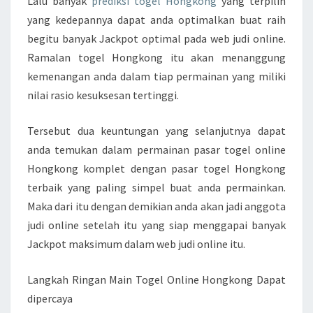
Lalu banyak
prediksi togel Hongkong
yang terpilih
yang kedepannya dapat anda optimalkan buat raih
begitu banyak Jackpot optimal pada web judi online.
Ramalan togel Hongkong itu akan menanggung
kemenangan anda dalam tiap permainan yang miliki
nilai rasio kesuksesan tertinggi.
Tersebut dua keuntungan yang selanjutnya dapat
anda temukan dalam permainan pasar togel online
Hongkong komplet dengan pasar togel Hongkong
terbaik yang paling simpel buat anda permainkan.
Maka dari itu dengan demikian anda akan jadi anggota
judi online setelah itu yang siap menggapai banyak
Jackpot maksimum dalam web judi online itu.
Langkah Ringan Main Togel Online Hongkong Dapat
dipercaya