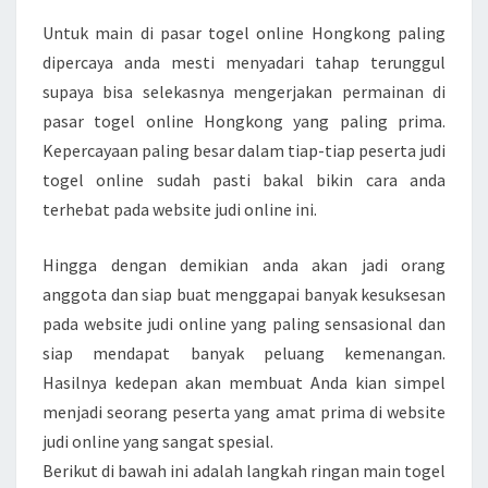
Untuk main di pasar togel online Hongkong paling
dipercaya anda mesti menyadari tahap terunggul
supaya bisa selekasnya mengerjakan permainan di
pasar togel online Hongkong yang paling prima.
Kepercayaan paling besar dalam tiap-tiap peserta judi
togel online sudah pasti bakal bikin cara anda
terhebat pada website judi online ini.
Hingga dengan demikian anda akan jadi orang
anggota dan siap buat menggapai banyak kesuksesan
pada website judi online yang paling sensasional dan
siap mendapat banyak peluang kemenangan.
Hasilnya kedepan akan membuat Anda kian simpel
menjadi seorang peserta yang amat prima di website
judi online yang sangat spesial.
Berikut di bawah ini adalah langkah ringan main togel