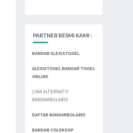
PARTNER RESMI KAMI :
BANDAR ALEXISTOGEL
ALEXISTOGEL BANDAR TOGEL
ONLINE
LINK ALTERNATIF
BANDARBOLA855
DAFTAR BANDARBOLA855
BANDAR COLOKSGP