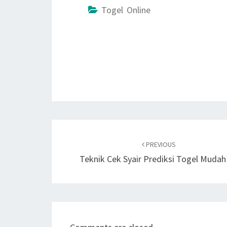
Togel Online
Post
navigation
PREVIOUS
Teknik Cek Syair Prediksi Togel Mudah