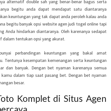
nya alternatif double sah yang benar-benar bagus serta
nanya begitu anda dapat mendapat satu diantaranya
ikan keuntungan yang tak dapat anda peroleh kalau anda
ana begitu banyak opsi website agen judi togel online tapi
g Anda hindarkan diantaranya. Oleh karenanya sedapat
f dalam tentukan opsi yang akurat.
punyai perbandingan keuntungan yang bakal amat
tu. Tentunya kesempatan kemenangan serta keuntungan
sar dan banyak. Dengan bet nyaman karenanya semua
a kamu dalam tiap saat pasang bet. Dengan bet nyaman
enangan besar.
Toto Komplet di Situs Agen
percaya