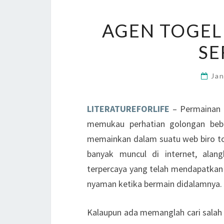
AGEN TOGEL
SE
Ja
LITERATUREFORLIFE
– Permainan
memukau perhatian golongan bebe
memainkan dalam suatu web biro tog
banyak muncul di internet, alan
terpercaya yang telah mendapatkan 
nyaman ketika bermain didalamnya.
Kalaupun ada memanglah cari salah s