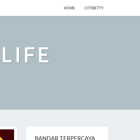
HOME
CITYBETTY
LIFE
BANDAR TERPERCAYA