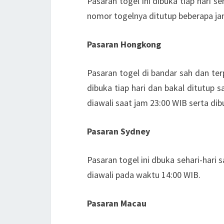
Pasaran togel ini dibuka tiap hari s
nomor togelnya ditutup beberapa ja
Pasaran Hongkong
Pasaran togel di bandar sah dan ter
dibuka tiap hari dan bakal ditutup 
diawali saat jam 23:00 WIB serta di
Pasaran Sydney
Pasaran togel ini dbuka sehari-hari
diawali pada waktu 14:00 WIB.
Pasaran Macau