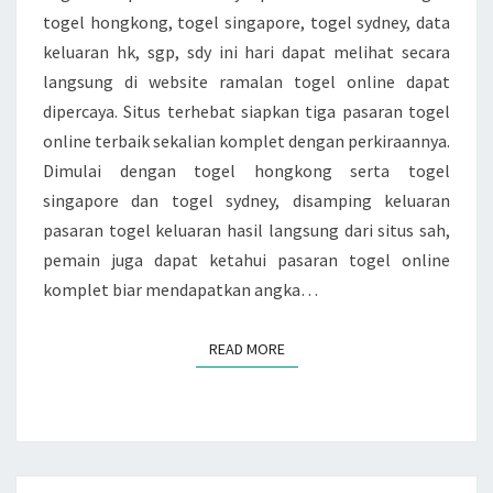
togel hongkong, togel singapore, togel sydney, data
keluaran hk, sgp, sdy ini hari dapat melihat secara
langsung di website ramalan togel online dapat
dipercaya. Situs terhebat siapkan tiga pasaran togel
online terbaik sekalian komplet dengan perkiraannya.
Dimulai dengan togel hongkong serta togel
singapore dan togel sydney, disamping keluaran
pasaran togel keluaran hasil langsung dari situs sah,
pemain juga dapat ketahui pasaran togel online
komplet biar mendapatkan angka…
READ MORE
READ MORE