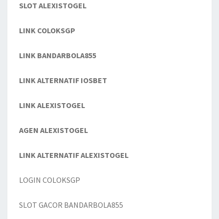
SLOT ALEXISTOGEL
LINK COLOKSGP
LINK BANDARBOLA855
LINK ALTERNATIF IOSBET
LINK ALEXISTOGEL
AGEN ALEXISTOGEL
LINK ALTERNATIF ALEXISTOGEL
LOGIN COLOKSGP
SLOT GACOR BANDARBOLA855