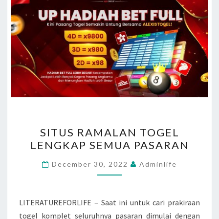
SITUS
SITUS RAMALAN TOGEL
RAMALAN
LENGKAP SEMUA PASARAN
TOGEL
LENGKAP
December 30, 2022
Adminlife
SEMUA
PASARAN
LITERATUREFORLIFE – Saat ini untuk cari prakiraan
togel komplet seluruhnya pasaran dimulai dengan