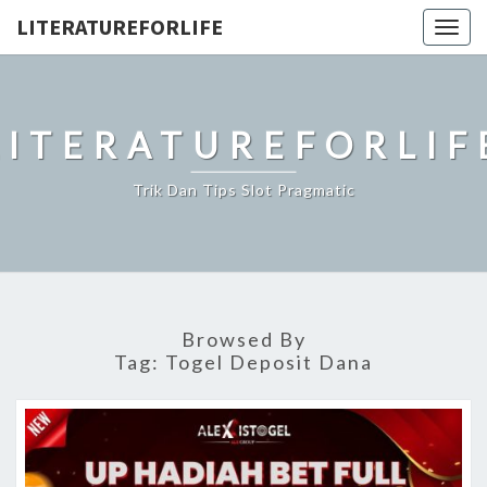
LITERATUREFORLIFE
Togg
navig
LITERATUREFORLIF
Trik Dan Tips Slot Pragmatic
Browsed By
Tag:
Togel Deposit Dana