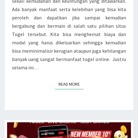
sekali kemudahan dan keuntungan yang ditawarkan.
Ada banyak manfaat serta kelebihan yang bisa kita
peroleh dan dapatkan jika sampai kemudian
bergabung dan bermain di salah satu pilihan situs
Togel tersebut. Kita bisa menghemat biaya dan
modal yang harus dikeluarkan sehingga kemudian
bisa meminimalisir kerugian ataupun juga kehilangan
banyak uang sangat bermanfaat togel online. Justru
selama ini…
READ MORE
READ MORE