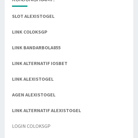
SLOT ALEXISTOGEL
LINK COLOKSGP
LINK BANDARBOLA855
LINK ALTERNATIF IOSBET
LINK ALEXISTOGEL
AGEN ALEXISTOGEL
LINK ALTERNATIF ALEXISTOGEL
LOGIN COLOKSGP