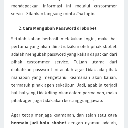
mendapatkan informasi ini melalui custommer
service. Silahkan langsung minta
link
login.
Cara Mengubah Password di Sbobet
Setalah kalian berhasil melakukan login, maka hal
pertama yang akan diinstruksikan oleh pihak sbobet
adalah mengubah password yang kalian dapatkan dari
pihak custommer service. Tujuan utama dari
diubahkan password ini adalah agar tidak ada pihak
manapun yang mengetahui keamanan akun kalian,
termasuk pihak agen sekalipun. Jadi, apabila terjadi
hal-hal yang tidak diinginkan dalam permainan, maka
pihak agen juga tidak akan bertanggung jawab.
Agar tetap menjaga keamanan, dan salah satu
cara
bermain judi bola sbobet
dengan nyaman adalah,