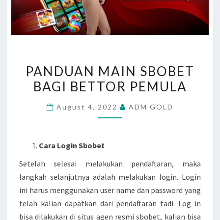
PANDUAN
PANDUAN MAIN SBOBET
MAIN
BAGI BETTOR PEMULA
SBOBET
BAGI
August 4, 2022
ADM GOLD
BETTOR
PEMULA
Cara Login Sbobet
Setelah selesai melakukan pendaftaran, maka
langkah selanjutnya adalah melakukan login. Login
ini harus menggunakan user name dan password yang
telah kalian dapatkan dari pendaftaran tadi. Log in
bisa dilakukan di situs agen resmi sbobet, kalian bisa