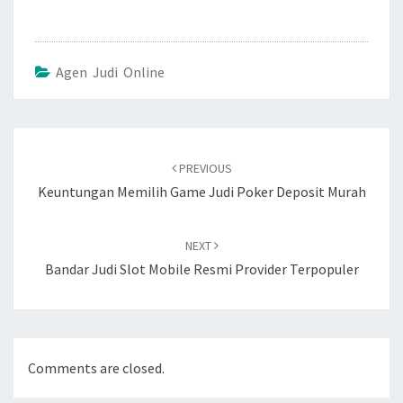
Agen Judi Online
Post
navigation
PREVIOUS
Keuntungan Memilih Game Judi Poker Deposit Murah
NEXT
Bandar Judi Slot Mobile Resmi Provider Terpopuler
Comments are closed.