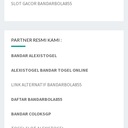
SLOT GACOR BANDARBOLA855
PARTNER RESMI KAMI :
BANDAR ALEXISTOGEL
ALEXISTOGEL BANDAR TOGEL ONLINE
LINK ALTERNATIF BANDARBOLA855
DAFTAR BANDARBOLA855
BANDAR COLOKSGP