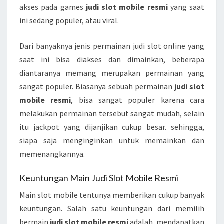
akses pada games
judi slot mobile resmi
yang saat
ini sedang populer, atau viral.
Dari banyaknya jenis permainan judi slot online yang
saat ini bisa diakses dan dimainkan, beberapa
diantaranya memang merupakan permainan yang
sangat populer. Biasanya sebuah permainan
judi slot
mobile resmi
, bisa sangat populer karena cara
melakukan permainan tersebut sangat mudah, selain
itu jackpot yang dijanjikan cukup besar. sehingga,
siapa saja menginginkan untuk memainkan dan
memenangkannya.
Keuntungan Main Judi Slot Mobile Resmi
Main slot mobile tentunya memberikan cukup banyak
keuntungan. Salah satu keuntungan dari memilih
bermain
judi slot mobile resmi
adalah, mendapatkan