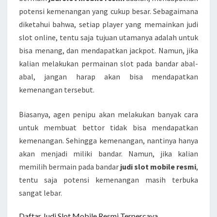
potensi kemenangan yang cukup besar. Sebagaimana
diketahui bahwa, setiap player yang memainkan judi
slot online, tentu saja tujuan utamanya adalah untuk
bisa menang, dan mendapatkan jackpot. Namun, jika
kalian melakukan permainan slot pada bandar abal-
abal, jangan harap akan bisa mendapatkan
kemenangan tersebut.
Biasanya, agen penipu akan melakukan banyak cara
untuk membuat bettor tidak bisa mendapatkan
kemenangan. Sehingga kemenangan, nantinya hanya
akan menjadi miliki bandar. Namun, jika kalian
memilih bermain pada bandar
judi slot mobile resmi
,
tentu saja potensi kemenangan masih terbuka
sangat lebar.
Daftar Judi Slot Mobile Resmi Terpercaya