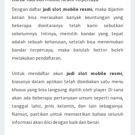
Dengan daftar
judi slot mobile resmi
, maka dijamin
kalian bisa merasakan banyak keuntungan yang
beberapa diantaranya telah kami sebutkan
sebelumnya. Intinya, memilih bandar yang tepat
adalah sebuah keharusan, setelah bisa menemukan
bandar terpercaya, maka barulah bettor boleh
melakukan pendaftaran.
Untuk mendaftar akun
judi slot mobile resmi
,
biasanya dalam aplikasi telah disediakan satu menu
khusus yang bisa langsung dipilih oleh player. Di sana
akan ada beberapa pertanyaan umum seperti nama,
tanggal lahir, jenis kelamin, dan lain sebagainya.
Namun, pastikan untuk memastikan bahwa seluruh
informasi akan diisi dengan baik dan benar.