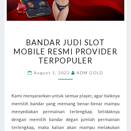
BANDAR
BANDAR JUDI SLOT
JUDI
MOBILE RESMI PROVIDER
SLOT
TERPOPULER
MOBILE
RESMI
August 5, 2022
ADM GOLD
PROVIDER
TERPOPULER
Kami menyarankan untuk semua player, agar baiknya
memilih bandar yang memang benar-benar mampu
menyediakan permainan terlengkap. Setidaknya
dengan memilih bandar degan jumlah permainan
terlengkap, maka kalian akan mampu melakukan