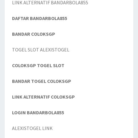
LINK ALTERNATIF BANDARBOLA855
DAFTAR BANDARBOLA855
BANDAR COLOKSGP
TOGEL SLOT ALEXISTOGEL
COLOKSGP TOGEL SLOT
BANDAR TOGEL COLOKSGP
LINK ALTERNATIF COLOKSGP
LOGIN BANDARBOLA855
ALEXISTOGEL LINK