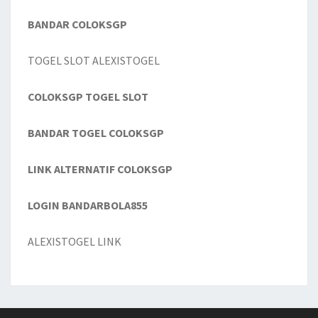
BANDAR COLOKSGP
TOGEL SLOT ALEXISTOGEL
COLOKSGP TOGEL SLOT
BANDAR TOGEL COLOKSGP
LINK ALTERNATIF COLOKSGP
LOGIN BANDARBOLA855
ALEXISTOGEL LINK