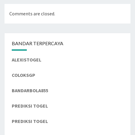
Comments are closed.
BANDAR TERPERCAYA
ALEXISTOGEL
COLOKSGP
BANDARBOLA855
PREDIKSI TOGEL
PREDIKSI TOGEL