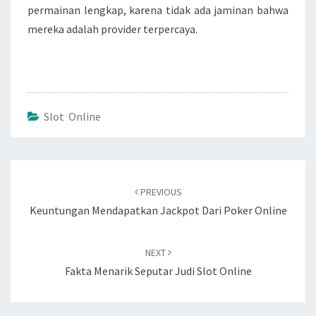
permainan lengkap, karena tidak ada jaminan bahwa
mereka adalah provider terpercaya.
Slot Online
Post
navigation
PREVIOUS
Keuntungan Mendapatkan Jackpot Dari Poker Online
NEXT
Fakta Menarik Seputar Judi Slot Online