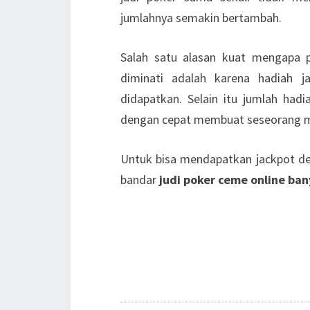
jumlahnya semakin bertambah.
Salah satu alasan kuat mengapa 
diminati adalah karena hadiah j
didapatkan. Selain itu jumlah had
dengan cepat membuat seseorang 
Untuk bisa mendapatkan jackpot de
bandar
judi poker ceme online ban