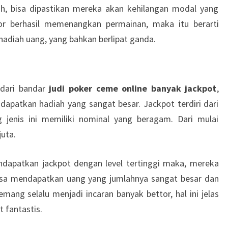
h, bisa dipastikan mereka akan kehilangan modal yang
or berhasil memenangkan permainan, maka itu berarti
adiah uang, yang bahkan berlipat ganda.
dari bandar
judi poker ceme online banyak jackpot
,
dapatkan hadiah yang sangat besar. Jackpot terdiri dari
 jenis ini memiliki nominal yang beragam. Dari mulai
juta.
endapatkan jackpot dengan level tertinggi maka, mereka
isa mendapatkan uang yang jumlahnya sangat besar dan
ang selalu menjadi incaran banyak bettor, hal ini jelas
 fantastis.