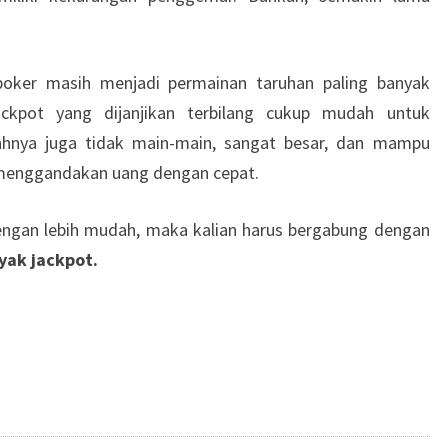
poker masih menjadi permainan taruhan paling banyak
ackpot yang dijanjikan terbilang cukup mudah untuk
iahnya juga tidak main-main, sangat besar, dan mampu
menggandakan uang dengan cepat.
ngan lebih mudah, maka kalian harus bergabung dengan
yak jackpot.