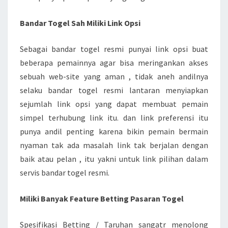
Bandar Togel Sah Miliki Link Opsi
Sebagai bandar togel resmi punyai link opsi buat
beberapa pemainnya agar bisa meringankan akses
sebuah web-site yang aman , tidak aneh andilnya
selaku bandar togel resmi lantaran menyiapkan
sejumlah link opsi yang dapat membuat pemain
simpel terhubung link itu. dan link preferensi itu
punya andil penting karena bikin pemain bermain
nyaman tak ada masalah link tak berjalan dengan
baik atau pelan , itu yakni untuk link pilihan dalam
servis bandar togel resmi.
Miliki Banyak Feature Betting Pasaran Togel
Spesifikasi Betting / Taruhan sangatr menolong