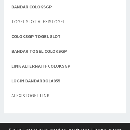
BANDAR COLOKSGP
TOGEL SLOT ALEXISTOGEL
COLOKSGP TOGEL SLOT
BANDAR TOGEL COLOKSGP
LINK ALTERNATIF COLOKSGP
LOGIN BANDARBOLA855
ALEXISTOGEL LINK