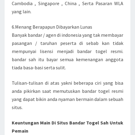
Cambodia , Singapore , China , Serta Pasaran WLA
yang lain.
6.Menang Berapapun Dibayarkan Lunas
Banyak bandar / agen di indonesia yang tak membayar
pasangan / taruhan peserta di sebab kan tidak
mempunyai lisensi menjadi bandar togel resmi.
bandar sah itu bayar semua kemenangan anggota
tiada basa-basi serta sulit.
Tulisan-tulisan di atas yakni beberapa ciri yang bisa
anda pikirkan saat memutuskan bandar togel resmi
yang dapat bikin anda nyaman bermain dalam sebuah
situs.
Keuntungan Main Di Situs Bandar Togel Sah Untuk
Pemain