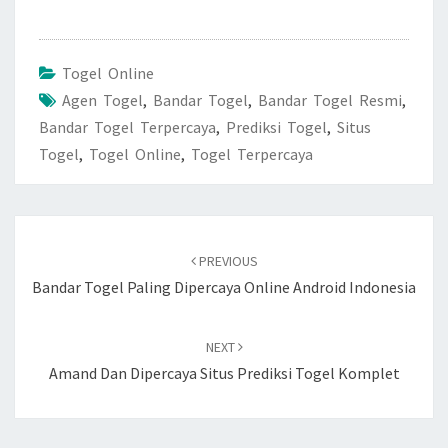
Togel Online
Agen Togel
,
Bandar Togel
,
Bandar Togel Resmi
,
Bandar Togel Terpercaya
,
Prediksi Togel
,
Situs
Togel
,
Togel Online
,
Togel Terpercaya
Post
navigation
PREVIOUS
Bandar Togel Paling Dipercaya Online Android Indonesia
NEXT
Amand Dan Dipercaya Situs Prediksi Togel Komplet