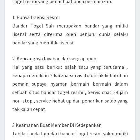
togel resmi yang benar buat anda permainkan.
1. Punya Lisensi Resmi
Bandar Togel Sah merupakan bandar yang miliki
lisensi serta diterima oleh penjuru dunia selaku
bandar yang memiliki lisensi.
2. Kencangnya layanan dari segi apapun
Hal yang satu berikut salah satu yang terutama ,
kenapa demikian ? karena servis itu untuk kebutuhan
pemain supaya nyaman bermain bermain dalam
sebuah situs bandar togel resmi , Servis chat 24 jam
non-stop , service hebat up dan penarikan saldo yang
tak kalah cepat.
3.Keamanan Buat Member Di Kedepankan
Tanda-tanda lain dari bandar togel resmi yakni miliki