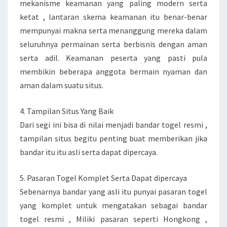
mekanisme keamanan yang paling modern serta
ketat , lantaran skema keamanan itu benar-benar
mempunyai makna serta menanggung mereka dalam
seluruhnya permainan serta berbisnis dengan aman
serta adil. Keamanan peserta yang pasti pula
membikin beberapa anggota bermain nyaman dan
aman dalam suatu situs.
4. Tampilan Situs Yang Baik
Dari segi ini bisa di nilai menjadi bandar togel resmi ,
tampilan situs begitu penting buat memberikan jika
bandar itu itu asli serta dapat dipercaya.
5. Pasaran Togel Komplet Serta Dapat dipercaya
Sebenarnya bandar yang asli itu punyai pasaran togel
yang komplet untuk mengatakan sebagai bandar
togel resmi , Miliki pasaran seperti Hongkong ,