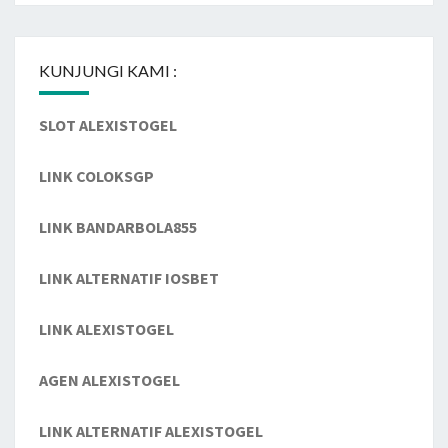
KUNJUNGI KAMI :
SLOT ALEXISTOGEL
LINK COLOKSGP
LINK BANDARBOLA855
LINK ALTERNATIF IOSBET
LINK ALEXISTOGEL
AGEN ALEXISTOGEL
LINK ALTERNATIF ALEXISTOGEL