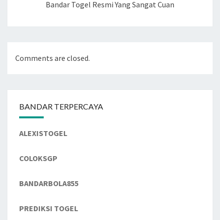
Bandar Togel Resmi Yang Sangat Cuan
Comments are closed.
BANDAR TERPERCAYA
ALEXISTOGEL
COLOKSGP
BANDARBOLA855
PREDIKSI TOGEL