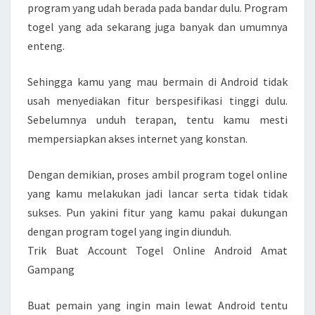
program yang udah berada pada bandar dulu. Program
togel yang ada sekarang juga banyak dan umumnya
enteng.
Sehingga kamu yang mau bermain di Android tidak
usah menyediakan fitur berspesifikasi tinggi dulu.
Sebelumnya unduh terapan, tentu kamu mesti
mempersiapkan akses internet yang konstan.
Dengan demikian, proses ambil program togel online
yang kamu melakukan jadi lancar serta tidak tidak
sukses. Pun yakini fitur yang kamu pakai dukungan
dengan program togel yang ingin diunduh.
Trik Buat Account Togel Online Android Amat
Gampang
Buat pemain yang ingin main lewat Android tentu