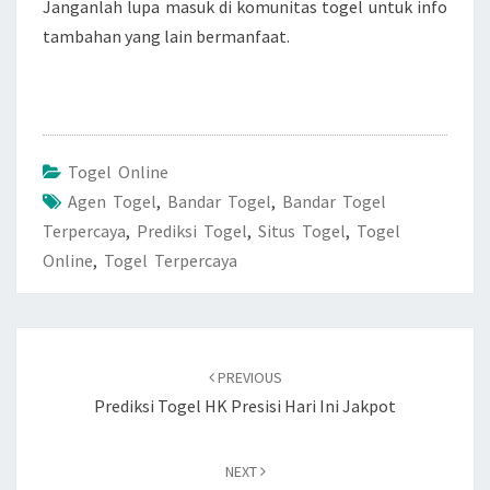
Janganlah lupa masuk di komunitas togel untuk info
tambahan yang lain bermanfaat.
Togel Online
Agen Togel
,
Bandar Togel
,
Bandar Togel
Terpercaya
,
Prediksi Togel
,
Situs Togel
,
Togel
Online
,
Togel Terpercaya
Post
navigation
PREVIOUS
Prediksi Togel HK Presisi Hari Ini Jakpot
NEXT