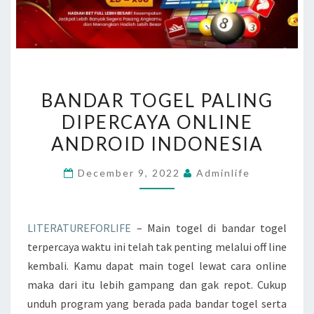
BANDAR
BANDAR TOGEL PALING
TOGEL
DIPERCAYA ONLINE
PALING
ANDROID INDONESIA
DIPERCAYA
ONLINE
December 9, 2022
Adminlife
ANDROID
INDONESIA
LITERATUREFORLIFE
– Main togel di bandar togel
terpercaya waktu ini telah tak penting melalui off line
kembali. Kamu dapat main togel lewat cara online
maka dari itu lebih gampang dan gak repot. Cukup
unduh program yang berada pada bandar togel serta