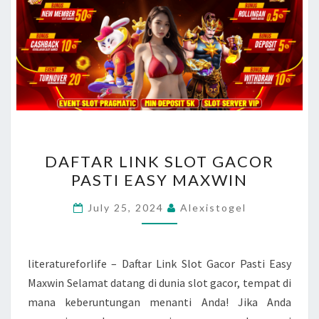
DAFTAR
DAFTAR LINK SLOT GACOR
LINK
PASTI EASY MAXWIN
SLOT
GACOR
July 25, 2024
Alexistogel
PASTI
EASY
MAXWIN
literatureforlife – Daftar Link Slot Gacor Pasti Easy
Maxwin Selamat datang di dunia slot gacor, tempat di
mana keberuntungan menanti Anda! Jika Anda