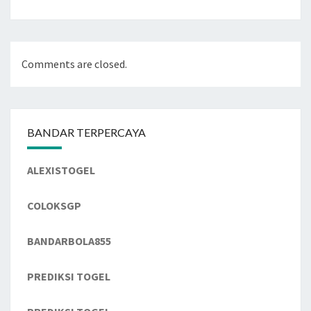
Comments are closed.
BANDAR TERPERCAYA
ALEXISTOGEL
COLOKSGP
BANDARBOLA855
PREDIKSI TOGEL