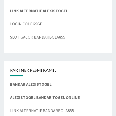
LINK ALTERNATIF ALEXISTOGEL
LOGIN COLOKSGP
SLOT GACOR BANDARBOLA855
PARTNER RESMI KAMI :
BANDAR ALEXISTOGEL
ALEXISTOGEL BANDAR TOGEL ONLINE
LINK ALTERNATIF BANDARBOLA855