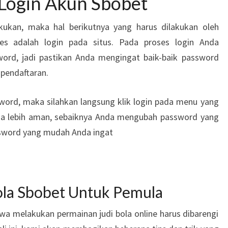
Login Akun Sbobet
lakukan, maka hal berikutnya yang harus dilakukan oleh
es adalah login pada situs. Pada proses login Anda
rd, jadi pastikan Anda mengingat baik-baik password
pendaftaran.
word, maka silahkan langsung klik login pada menu yang
a lebih aman, sebaiknya Anda mengubah password yang
ssword yang mudah Anda ingat
ola Sbobet Untuk Pemula
a melakukan permainan judi bola online harus dibarengi