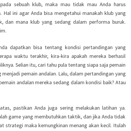
h pada sebuah klub, maka mau tidak mau Anda harus
 Hal ini agar Anda bisa mengetahui manakah klub yang
aik, dan mana klub yang sedang dalam performa buruk.
im.
nda dapatkan bisa tentang kondisi pertandingan yang
erapa waktu terakhir, kira-kira apakah mereka berhasil
knya. Selian itu, cari tahu pula tentang siapa saja pemain
g menjadi pemain andalan. Lalu, dalam pertandingan yang
 pemain andalan mereka sedang dalam kondisi baik? Atau
 atas, pastikan Anda juga sering melakukan latihan ya.
alah game yang membutuhkan taktik, dan jika Anda tidak
at strategi maka kemungkinan menang akan kecil. Itulah