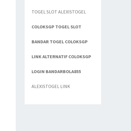
TOGEL SLOT ALEXISTOGEL
COLOKSGP TOGEL SLOT
BANDAR TOGEL COLOKSGP
LINK ALTERNATIF COLOKSGP
LOGIN BANDARBOLA855
ALEXISTOGEL LINK