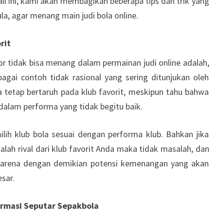
li ini, kami akan membagikan beberapa tips dan trik yang
la, agar menang main judi bola online.
rit
r tidak bisa menang dalam permainan judi online adalah,
bagai contoh tidak rasional yang sering ditunjukan oleh
a tetap bertaruh pada klub favorit, meskipun tahu bahwa
 dalam performa yang tidak begitu baik.
h klub bola sesuai dengan performa klub. Bahkan jika
alah rival dari klub favorit Anda maka tidak masalah, dan
 karena dengan demikian potensi kemenangan yang akan
sar.
ormasi Seputar Sepakbola