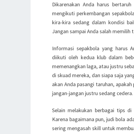
Dikarenakan Anda harus bertaru
mengikuti perkembangan sepakbola.
kira-kira sedang dalam kondisi b
Jangan sampai Anda salah memilih t
Informasi sepakbola yang harus A
diikuti oleh kedua klub dalam beb
memenangkan laga, atau justru sebali
di skuad mereka, dan siapa saja yan
akan Anda pasangi taruhan, apakah
jangan-jangan justru sedang cedera.
Selain melakukan berbagai tips di
Karena bagaimana pun, judi bola ad
sering mengasah skill untuk membu