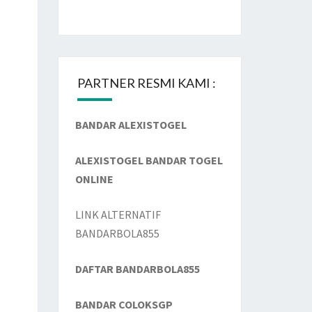
PARTNER RESMI KAMI :
BANDAR ALEXISTOGEL
ALEXISTOGEL BANDAR TOGEL
ONLINE
LINK ALTERNATIF
BANDARBOLA855
DAFTAR BANDARBOLA855
BANDAR COLOKSGP