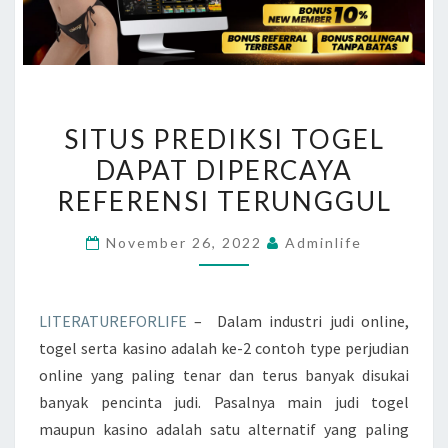
SITUS
SITUS PREDIKSI TOGEL
PREDIKSI
DAPAT DIPERCAYA
TOGEL
REFERENSI TERUNGGUL
DAPAT
DIPERCAYA
November 26, 2022
Adminlife
REFERENSI
TERUNGGUL
LITERATUREFORLIFE
– Dalam industri judi online,
togel serta kasino adalah ke-2 contoh type perjudian
online yang paling tenar dan terus banyak disukai
banyak pencinta judi. Pasalnya main judi togel
maupun kasino adalah satu alternatif yang paling