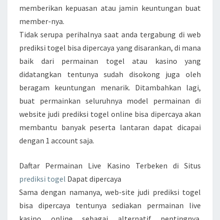
memberikan kepuasan atau jamin keuntungan buat
member-nya.
Tidak serupa perihalnya saat anda tergabung di web
prediksi togel bisa dipercaya yang disarankan, di mana
baik dari permainan togel atau kasino yang
didatangkan tentunya sudah disokong juga oleh
beragam keuntungan menarik. Ditambahkan lagi,
buat permainkan seluruhnya model permainan di
website judi prediksi togel online bisa dipercaya akan
membantu banyak peserta lantaran dapat dicapai
dengan 1 account saja.
Daftar Permainan Live Kasino Terbeken di Situs
prediksi togel
Dapat dipercaya
Sama dengan namanya, web-site judi prediksi togel
bisa dipercaya tentunya sediakan permainan live
kasino online sebagai alternatif pentingnya.