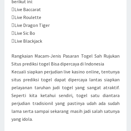
berikut ini:
Live Baccarat
Live Roulette
Live Dragon Tiger
Live Sic Bo
Live Blackjack
Rangkaian Macam-Jenis Pasaran Togel Sah Rujukan
Situs prediksi togel Bisa dipercaya di Indonesia
Kecuali siapkan perjudian live kasino online, tentunya
situs prediksi togel dapat dipercaya lantas siapkan
pelayanan taruhan judi togel yang sangat atraktif.
Seperti kita ketahui sendiri, togel satu diantara
perjudian tradisionil yang pastinya udah ada sudah
lama serta sampai sekarang masih jadi salah satunya
yang idola.