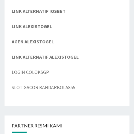
LINK ALTERNATIF IOSBET
LINK ALEXISTOGEL
AGEN ALEXISTOGEL
LINK ALTERNATIF ALEXISTOGEL
LOGIN COLOKSGP
SLOT GACOR BANDARBOLA855
PARTNER RESMI KAMI :