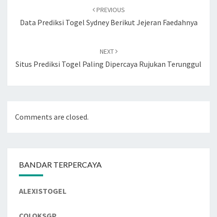
navigation
PREVIOUS
Data Prediksi Togel Sydney Berikut Jejeran Faedahnya
NEXT
Situs Prediksi Togel Paling Dipercaya Rujukan Terunggul
Comments are closed.
BANDAR TERPERCAYA
ALEXISTOGEL
COLOKSGP