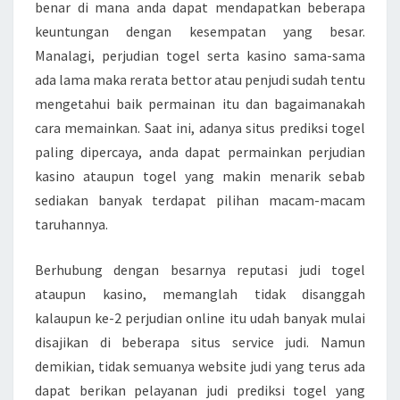
benar di mana anda dapat mendapatkan beberapa
keuntungan dengan kesempatan yang besar.
Manalagi, perjudian togel serta kasino sama-sama
ada lama maka rerata bettor atau penjudi sudah tentu
mengetahui baik permainan itu dan bagaimanakah
cara memainkan. Saat ini, adanya situs prediksi togel
paling dipercaya, anda dapat permainkan perjudian
kasino ataupun togel yang makin menarik sebab
sediakan banyak terdapat pilihan macam-macam
taruhannya.
Berhubung dengan besarnya reputasi judi togel
ataupun kasino, memanglah tidak disanggah
kalaupun ke-2 perjudian online itu udah banyak mulai
disajikan di beberapa situs service judi. Namun
demikian, tidak semuanya website judi yang terus ada
dapat berikan pelayanan judi prediksi togel yang