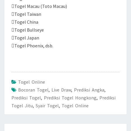
Togel Macau (Toto Macau)
Togel Taiwan
Togel China
Togel Bullseye
Togel Japan
Togel Phoenix, dsb.
Togel Online
Bocoran Togel
,
Live Draw
,
Prediksi Angka
,
Prediksi Togel
,
Prediksi Togel Hongkong
,
Prediksi
Togel Jitu
,
Syair Togel
,
Togel Online
Post