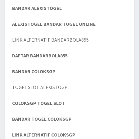
BANDAR ALEXISTOGEL
ALEXISTOGEL BANDAR TOGEL ONLINE
LINK ALTERNATIF BANDARBOLA855
DAFTAR BANDARBOLA855
BANDAR COLOKSGP
TOGEL SLOT ALEXISTOGEL
COLOKSGP TOGEL SLOT
BANDAR TOGEL COLOKSGP
LINK ALTERNATIF COLOKSGP