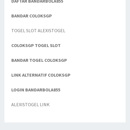
DAFTAR BANDARBOLA855
BANDAR COLOKSGP
TOGEL SLOT ALEXISTOGEL
COLOKSGP TOGEL SLOT
BANDAR TOGEL COLOKSGP
LINK ALTERNATIF COLOKSGP
LOGIN BANDARBOLA855
ALEXISTOGEL LINK