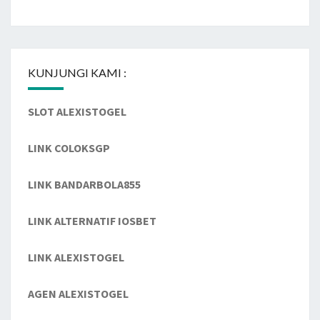
KUNJUNGI KAMI :
SLOT ALEXISTOGEL
LINK COLOKSGP
LINK BANDARBOLA855
LINK ALTERNATIF IOSBET
LINK ALEXISTOGEL
AGEN ALEXISTOGEL