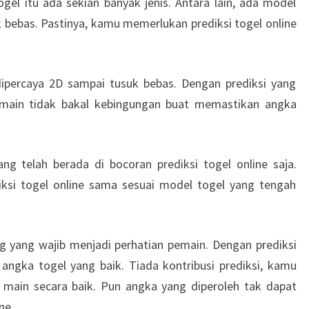
ogel itu ada sekian banyak jenis. Antara lain, ada model
k bebas. Pastinya, kamu memerlukan prediksi togel online
dipercaya 2D sampai tusuk bebas. Dengan prediksi yang
emain tidak bakal kebingungan buat memastikan angka
ng telah berada di bocoran prediksi togel online saja.
iksi togel online sama sesuai model togel yang tengah
ting yang wajib menjadi perhatian pemain. Dengan prediksi
angka togel yang baik. Tiada kontribusi prediksi, kamu
 main secara baik. Pun angka yang diperoleh tak dapat
ne.