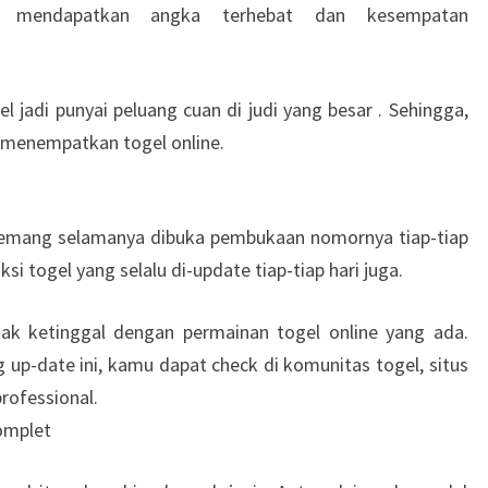
in mendapatkan angka terhebat dan kesempatan
l jadi punyai peluang cuan di judi yang besar . Sehingga,
t menempatkan togel online.
memang selamanya dibuka pembukaan nomornya tiap-tiap
ksi togel yang selalu di-update tiap-tiap hari juga.
ak ketinggal dengan permainan togel online yang ada.
up-date ini, kamu dapat check di komunitas togel, situs
professional.
komplet