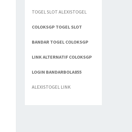
TOGEL SLOT ALEXISTOGEL
COLOKSGP TOGEL SLOT
BANDAR TOGEL COLOKSGP
LINK ALTERNATIF COLOKSGP
LOGIN BANDARBOLA855
ALEXISTOGEL LINK