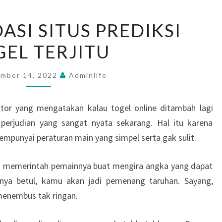
REKOMENDASI
SI SITUS PREDIKSI
SITUS
EL TERJITU
PREDIKSI
TOGEL
TERJITU
mber 14, 2022
Adminlife
or yang mengatakan kalau togel online ditambah lagi
 perjudian yang sangat nyata sekarang. Hal itu karena
mpunyai peraturan main yang simpel serta gak sulit.
ang memerintah pemainnya buat mengira angka yang dapat
nya betul, kamu akan jadi pemenang taruhan. Sayang,
menembus tak ringan.