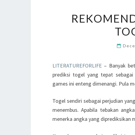
REKOMENDA
TOG
Dece
LITERATUREFORLIFE
– Banyak bett
prediksi togel yang tepat sebagai
games ini enteng dimenangi. Pula me
Togel sendiri sebagai perjudian y
menembus. Apabila tebakan angka
menerka angka yang diprediksikan 