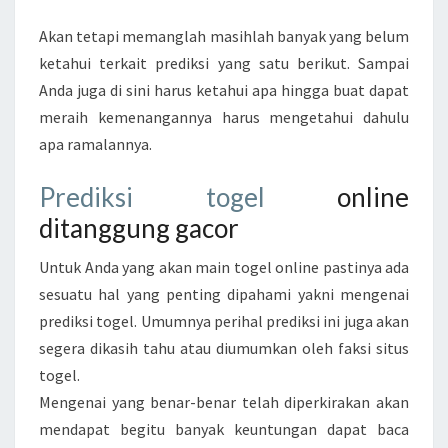
Akan tetapi memanglah masihlah banyak yang belum
ketahui terkait prediksi yang satu berikut. Sampai
Anda juga di sini harus ketahui apa hingga buat dapat
meraih kemenangannya harus mengetahui dahulu
apa ramalannya.
Prediksi togel
online
ditanggung gacor
Untuk Anda yang akan main togel online pastinya ada
sesuatu hal yang penting dipahami yakni mengenai
prediksi togel. Umumnya perihal prediksi ini juga akan
segera dikasih tahu atau diumumkan oleh faksi situs
togel.
Mengenai yang benar-benar telah diperkirakan akan
mendapat begitu banyak keuntungan dapat baca