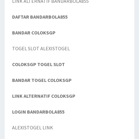
LINK ALTERNATIF BANDARBOLA855
DAFTAR BANDARBOLA855
BANDAR COLOKSGP
TOGEL SLOT ALEXISTOGEL
COLOKSGP TOGEL SLOT
BANDAR TOGEL COLOKSGP
LINK ALTERNATIF COLOKSGP
LOGIN BANDARBOLA855
ALEXISTOGEL LINK