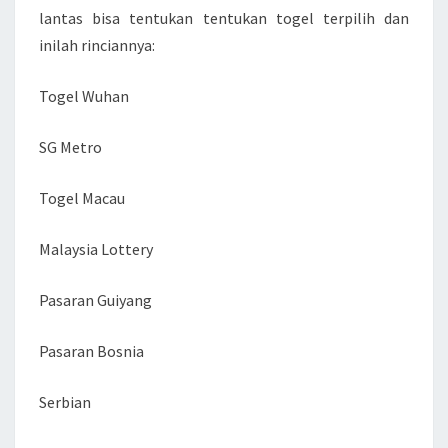
lantas bisa tentukan tentukan togel terpilih dan
inilah rinciannya:
Togel Wuhan
SG Metro
Togel Macau
Malaysia Lottery
Pasaran Guiyang
Pasaran Bosnia
Serbian