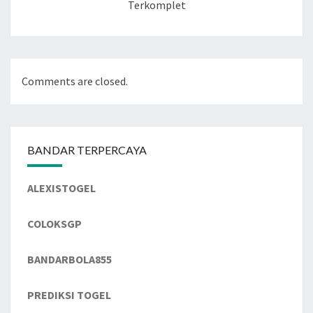
Terkomplet
Comments are closed.
BANDAR TERPERCAYA
ALEXISTOGEL
COLOKSGP
BANDARBOLA855
PREDIKSI TOGEL