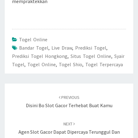
mempraktekkan
Togel Online
Bandar Togel
,
Live Draw
,
Prediksi Togel
,
Prediksi Togel Hongkong
,
Situs Togel Online
,
Syair
Togel
,
Togel Online
,
Togel Shio
,
Togel Terpercaya
Post
navigation
PREVIOUS
Disini Bo Slot Gacor Terhebat Buat Kamu
NEXT
Agen Slot Gacor Dapat Dipercaya Terunggul Dan