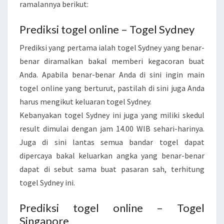
ramalannya berikut:
Prediksi togel online – Togel Sydney
Prediksi yang pertama ialah togel Sydney yang benar-
benar diramalkan bakal memberi kegacoran buat
Anda. Apabila benar-benar Anda di sini ingin main
togel online yang berturut, pastilah di sini juga Anda
harus mengikut keluaran togel Sydney.
Kebanyakan togel Sydney ini juga yang miliki skedul
result dimulai dengan jam 14.00 WIB sehari-harinya.
Juga di sini lantas semua bandar togel dapat
dipercaya bakal keluarkan angka yang benar-benar
dapat di sebut sama buat pasaran sah, terhitung
togel Sydney ini.
Prediksi togel online – Togel
Singapore