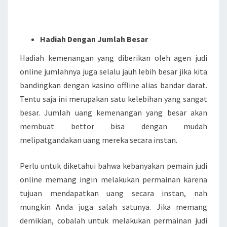
Hadiah Dengan Jumlah Besar
Hadiah kemenangan yang diberikan oleh agen judi
online jumlahnya juga selalu jauh lebih besar jika kita
bandingkan dengan kasino offline alias bandar darat.
Tentu saja ini merupakan satu kelebihan yang sangat
besar. Jumlah uang kemenangan yang besar akan
membuat bettor bisa dengan mudah
melipatgandakan uang mereka secara instan.
Perlu untuk diketahui bahwa kebanyakan pemain judi
online memang ingin melakukan permainan karena
tujuan mendapatkan uang secara instan, nah
mungkin Anda juga salah satunya. Jika memang
demikian, cobalah untuk melakukan permainan judi