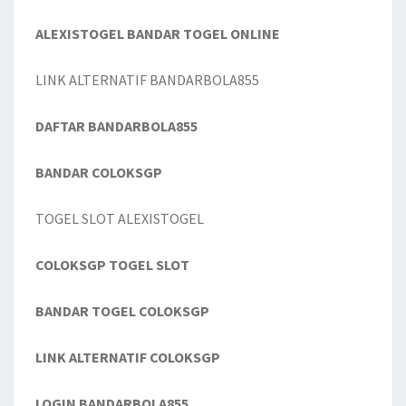
ALEXISTOGEL BANDAR TOGEL ONLINE
LINK ALTERNATIF BANDARBOLA855
DAFTAR BANDARBOLA855
BANDAR COLOKSGP
TOGEL SLOT ALEXISTOGEL
COLOKSGP TOGEL SLOT
BANDAR TOGEL COLOKSGP
LINK ALTERNATIF COLOKSGP
LOGIN BANDARBOLA855