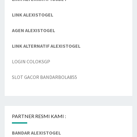
LINK ALEXISTOGEL
AGEN ALEXISTOGEL
LINK ALTERNATIF ALEXISTOGEL
LOGIN COLOKSGP
SLOT GACOR BANDARBOLA855
PARTNER RESMI KAMI :
BANDAR ALEXISTOGEL