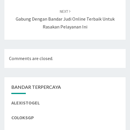
NEXT
Gabung Dengan Bandar Judi Online Terbaik Untuk
Rasakan Pelayanan Ini
Comments are closed.
BANDAR TERPERCAYA
ALEXISTOGEL
COLOKSGP