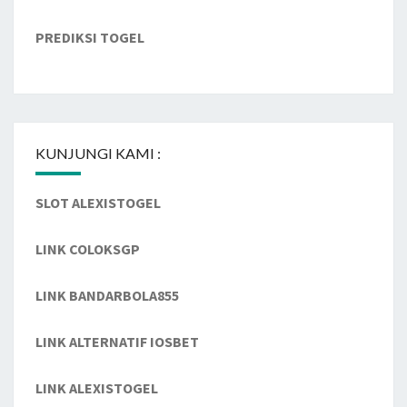
PREDIKSI TOGEL
KUNJUNGI KAMI :
SLOT ALEXISTOGEL
LINK COLOKSGP
LINK BANDARBOLA855
LINK ALTERNATIF IOSBET
LINK ALEXISTOGEL