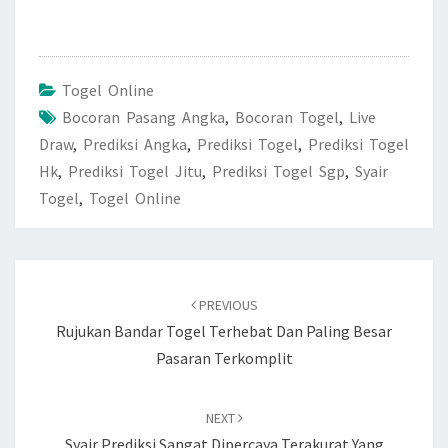
Togel Online
Bocoran Pasang Angka
,
Bocoran Togel
,
Live
Draw
,
Prediksi Angka
,
Prediksi Togel
,
Prediksi Togel
Hk
,
Prediksi Togel Jitu
,
Prediksi Togel Sgp
,
Syair
Togel
,
Togel Online
Post
navigation
PREVIOUS
Rujukan Bandar Togel Terhebat Dan Paling Besar
Pasaran Terkomplit
NEXT
Syair Prediksi Sangat Dipercaya Terakurat Yang