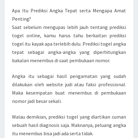
Apa Itu Prediksi Angka Tepat serta Mengapa Amat
Penting?
Saat sebelum mengupas lebih jauh tentang prediksi
togel online, kamu harus tahu berkaitan prediksi
togel itu kayak apa terlebih dulu. Prediksi togel angka
tepat sebagai angka-angka yang diperhitungkan
bakalan menembus di saat pembukaan nomor.
Angka itu sebagai hasil pengamatan yang sudah
dilakukan oleh website judi atau faksi professional.
Maka kesempatan buat menembus di pembukaan
nomor jadi besar sekali.
Walau demikian, prediksi togel yang diartikan cuman
sebuah hasil diagnosis saja. Maknanya, peluang angka
itu menembus bisa jadi ada serta tidak.