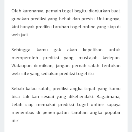
Oleh karenanya, pemain togel begitu dianjurkan buat
gunakan prediksi yang hebat dan presisi. Untungnya,
kini banyak prediksi taruhan togel online yang siap di
web judi.
Sehingga kamu gak akan kepelikan untuk
memperoleh prediksi yang mustajab kedepan.
Walaupun demikian, jangan pernah salah tentukan
web-site yang sediakan prediksi togel itu.
Sebab kalau salah, prediksi angka tepat yang kamu
bisa tak kan sesuai yang dikehendaki. Bagaimana,
telah siap memakai prediksi togel online supaya
menembus di penempatan taruhan angka popular
ini?