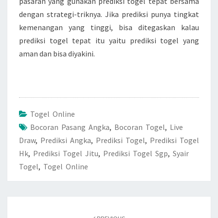
pasaran yang gunakan prediksi togel tepat bersama
dengan strategi-triknya. Jika prediksi punya tingkat
kemenangan yang tinggi, bisa ditegaskan kalau
prediksi togel tepat itu yaitu prediksi togel yang
aman dan bisa diyakini.
Togel Online
Bocoran Pasang Angka
,
Bocoran Togel
,
Live
Draw
,
Prediksi Angka
,
Prediksi Togel
,
Prediksi Togel
Hk
,
Prediksi Togel Jitu
,
Prediksi Togel Sgp
,
Syair
Togel
,
Togel Online
Post
navigation