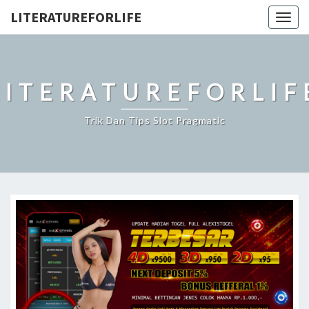
LITERATUREFORLIFE
Togg
navig
LITERATUREFORLIF
Trik Dan Tips Slot Pragmatic