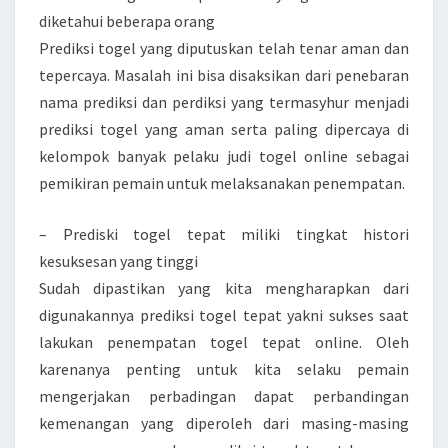
diketahui beberapa orang
Prediksi togel yang diputuskan telah tenar aman dan
tepercaya. Masalah ini bisa disaksikan dari penebaran
nama prediksi dan perdiksi yang termasyhur menjadi
prediksi togel yang aman serta paling dipercaya di
kelompok banyak pelaku judi togel online sebagai
pemikiran pemain untuk melaksanakan penempatan.
– Prediski togel tepat miliki tingkat histori
kesuksesan yang tinggi
Sudah dipastikan yang kita mengharapkan dari
digunakannya prediksi togel tepat yakni sukses saat
lakukan penempatan togel tepat online. Oleh
karenanya penting untuk kita selaku pemain
mengerjakan perbadingan dapat perbandingan
kemenangan yang diperoleh dari masing-masing