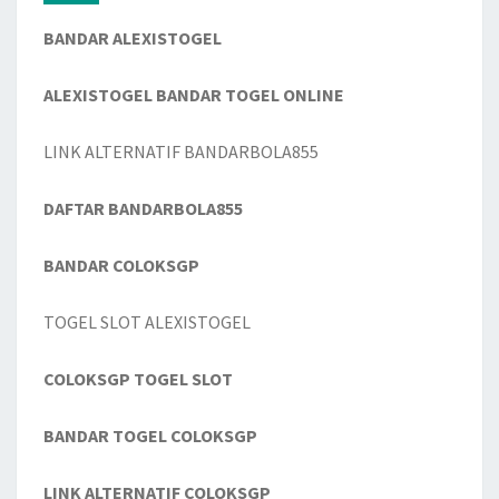
BANDAR ALEXISTOGEL
ALEXISTOGEL BANDAR TOGEL ONLINE
LINK ALTERNATIF BANDARBOLA855
DAFTAR BANDARBOLA855
BANDAR COLOKSGP
TOGEL SLOT ALEXISTOGEL
COLOKSGP TOGEL SLOT
BANDAR TOGEL COLOKSGP
LINK ALTERNATIF COLOKSGP