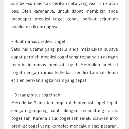
sumber-sumber tak berikan data yang real time atau
pas. Oleh karenanya, untuk dapat membikin anda
mendapat prediksi togel tepat, berikut sejumlah
panduan trik entengnya:
– Buat rumus prediksi togel
Satu hal utama yang perlu anda melakukan supaya
dapat peroleh prediksi togel yang tepat yaitu dengan
membikin rumus prediksi togel. Membikin prediksi
togel dengan rumus kalkulasi sendiri tambah lebih
efisien berikan angka main yang tepat.
– Datangi situs togel sah
Metode ke-2 untuk memperoleh prediksi togel tepat
dengan gampang ialah dengan mendatangi situs
togel sah. Karena situs togel sah selalu siapkan info
prediksi togel yang komplet mencakup tiap pasaran,