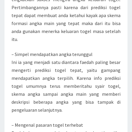
Pertimbangannya pasti karena dari prediksi togel
tepat dapat membuat anda ketahui kayak apa skema
formasi angka main yang tepat maka dari itu bisa
anda gunakan menerka keluaran togel masa setelah
itu.
– Simpel mendapatkan angka terunggul
Ini ia yang menjadi satu diantara faedah paling besar
mengerti prediksi togel tepat, yaitu gampang
mendapatkan angka terpilih. Karena info prediksi
togel umumnya terus memberitahu syair togel,
skema angka sampai angka main yang memberi
deskripsi beberapa angka yang bisa tampak di
pengeluaran selanjutnya.
– Mengenal pasaran togel terhebat