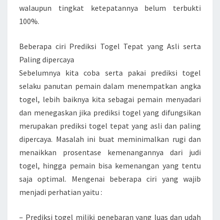
walaupun tingkat ketepatannya belum terbukti
100%.
Beberapa ciri Prediksi Togel Tepat yang Asli serta
Paling dipercaya
Sebelumnya kita coba serta pakai prediksi togel
selaku panutan pemain dalam menempatkan angka
togel, lebih baiknya kita sebagai pemain menyadari
dan menegaskan jika prediksi togel yang difungsikan
merupakan prediksi togel tepat yang asli dan paling
dipercaya. Masalah ini buat meminimalkan rugi dan
menaikkan prosentase kemenangannya dari judi
togel, hingga pemain bisa kemenangan yang tentu
saja optimal. Mengenai beberapa ciri yang wajib
menjadi perhatian yaitu :
– Prediksi togel miliki penebaran yang luas dan udah