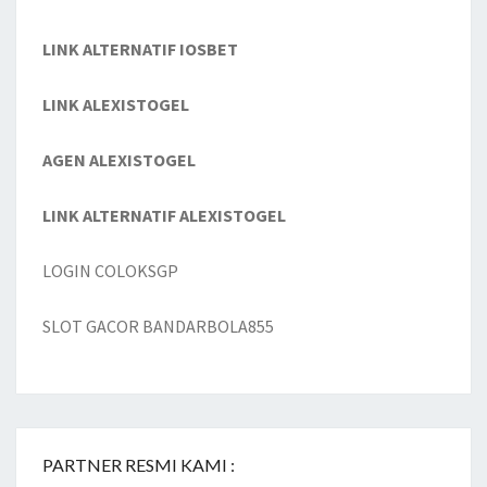
LINK ALTERNATIF IOSBET
LINK ALEXISTOGEL
AGEN ALEXISTOGEL
LINK ALTERNATIF ALEXISTOGEL
LOGIN COLOKSGP
SLOT GACOR BANDARBOLA855
PARTNER RESMI KAMI :