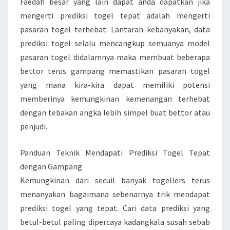
Faedah besar yang lain dapat anda dapatkan jika
mengerti prediksi togel tepat adalah mengerti
pasaran togel terhebat. Lantaran kebanyakan, data
prediksi togel selalu mencangkup semuanya model
pasaran togel didalamnya maka membuat beberapa
bettor terus gampang memastikan pasaran togel
yang mana kira-kira dapat memiliki potensi
memberinya kemungkinan kemenangan terhebat
dengan tebakan angka lebih simpel buat bettor atau
penjudi.
Panduan Teknik Mendapati Prediksi Togel Tepat
dengan Gampang
Kemungkinan dari secuil banyak togellers terus
menanyakan bagaimana sebenarnya trik mendapat
prediksi togel yang tepat. Cari data prediksi yang
betul-betul paling dipercaya kadangkala susah sebab