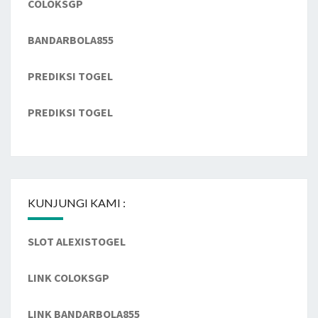
COLOKSGP
BANDARBOLA855
PREDIKSI TOGEL
PREDIKSI TOGEL
KUNJUNGI KAMI :
SLOT ALEXISTOGEL
LINK COLOKSGP
LINK BANDARBOLA855