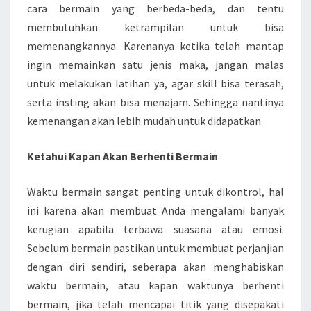
cara bermain yang berbeda-beda, dan tentu
membutuhkan ketrampilan untuk bisa
memenangkannya. Karenanya ketika telah mantap
ingin memainkan satu jenis maka, jangan malas
untuk melakukan latihan ya, agar skill bisa terasah,
serta insting akan bisa menajam. Sehingga nantinya
kemenangan akan lebih mudah untuk didapatkan.
Ketahui Kapan Akan Berhenti Bermain
Waktu bermain sangat penting untuk dikontrol, hal
ini karena akan membuat Anda mengalami banyak
kerugian apabila terbawa suasana atau emosi.
Sebelum bermain pastikan untuk membuat perjanjian
dengan diri sendiri, seberapa akan menghabiskan
waktu bermain, atau kapan waktunya berhenti
bermain, jika telah mencapai titik yang disepakati