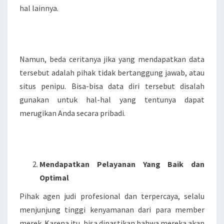
hal lainnya.
Namun, beda ceritanya jika yang mendapatkan data
tersebut adalah pihak tidak bertanggung jawab, atau
situs penipu. Bisa-bisa data diri tersebut disalah
gunakan untuk hal-hal yang tentunya dapat
merugikan Anda secara pribadi.
Mendapatkan Pelayanan Yang Baik dan
Optimal
Pihak agen judi profesional dan terpercaya, selalu
menjunjung tinggi kenyamanan dari para member
merek. Karena itu, bisa dipastikan bahwa mereka akan