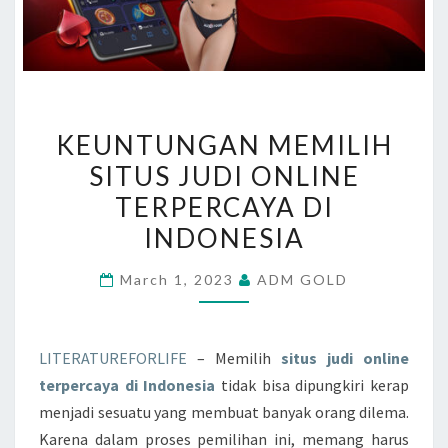
KEUNTUNGAN
KEUNTUNGAN MEMILIH
MEMILIH
SITUS JUDI ONLINE
SITUS
TERPERCAYA DI
JUDI
ONLINE
INDONESIA
TERPERCAYA
March 1, 2023
ADM GOLD
DI
INDONESIA
LITERATUREFORLIFE
– Memilih
situs
judi online
terpercaya di Indonesia
tidak bisa dipungkiri kerap
menjadi sesuatu yang membuat banyak orang dilema.
Karena dalam proses pemilihan ini, memang harus