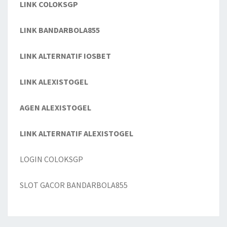
LINK COLOKSGP
LINK BANDARBOLA855
LINK ALTERNATIF IOSBET
LINK ALEXISTOGEL
AGEN ALEXISTOGEL
LINK ALTERNATIF ALEXISTOGEL
LOGIN COLOKSGP
SLOT GACOR BANDARBOLA855