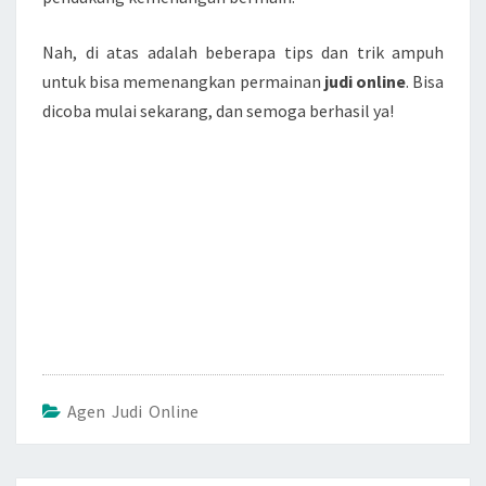
Nah, di atas adalah beberapa tips dan trik ampuh
untuk bisa memenangkan permainan
judi online
. Bisa
dicoba mulai sekarang, dan semoga berhasil ya!
Agen Judi Online