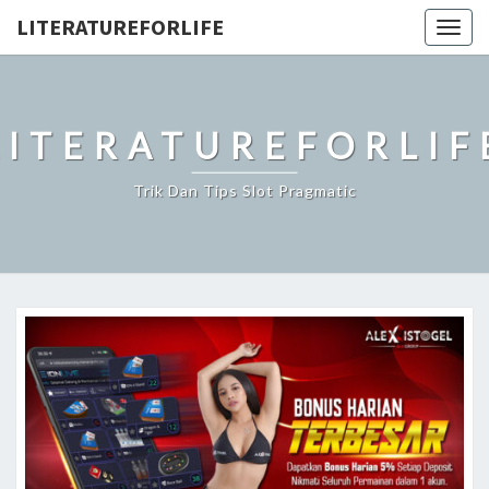
LITERATUREFORLIFE
Togg
navig
LITERATUREFORLIF
Trik Dan Tips Slot Pragmatic