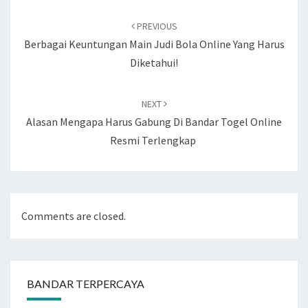
Post
navigation
PREVIOUS
Berbagai Keuntungan Main Judi Bola Online Yang Harus
Diketahui!
NEXT
Alasan Mengapa Harus Gabung Di Bandar Togel Online
Resmi Terlengkap
Comments are closed.
BANDAR TERPERCAYA