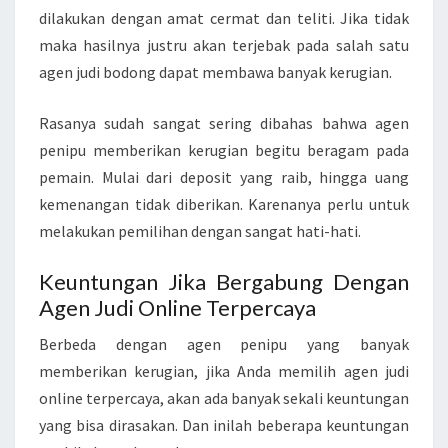
dilakukan dengan amat cermat dan teliti. Jika tidak
maka hasilnya justru akan terjebak pada salah satu
agen judi bodong dapat membawa banyak kerugian.
Rasanya sudah sangat sering dibahas bahwa agen
penipu memberikan kerugian begitu beragam pada
pemain. Mulai dari deposit yang raib, hingga uang
kemenangan tidak diberikan. Karenanya perlu untuk
melakukan pemilihan dengan sangat hati-hati.
Keuntungan Jika Bergabung Dengan
Agen Judi Online Terpercaya
Berbeda dengan agen penipu yang banyak
memberikan kerugian, jika Anda memilih agen judi
online terpercaya, akan ada banyak sekali keuntungan
yang bisa dirasakan. Dan inilah beberapa keuntungan