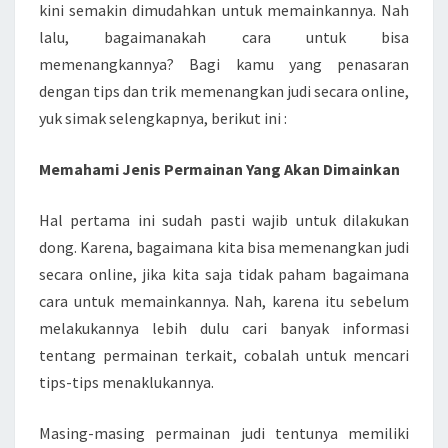
kini semakin dimudahkan untuk memainkannya. Nah
lalu, bagaimanakah cara untuk bisa
memenangkannya? Bagi kamu yang penasaran
dengan tips dan trik memenangkan judi secara online,
yuk simak selengkapnya, berikut ini :
Memahami Jenis Permainan Yang Akan Dimainkan
Hal pertama ini sudah pasti wajib untuk dilakukan
dong. Karena, bagaimana kita bisa memenangkan judi
secara online, jika kita saja tidak paham bagaimana
cara untuk memainkannya. Nah, karena itu sebelum
melakukannya lebih dulu cari banyak informasi
tentang permainan terkait, cobalah untuk mencari
tips-tips menaklukannya.
Masing-masing permainan judi tentunya memiliki