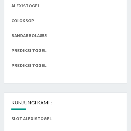
ALEXISTOGEL
COLOKSGP
BANDARBOLA855
PREDIKSI TOGEL
PREDIKSI TOGEL
KUNJUNGI KAMI :
SLOT ALEXISTOGEL