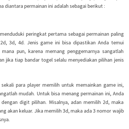
a diantara permainan ini adalah sebagai berikut :
menduduki peringkat pertama sebagai permainan paling
2d, 3d, 4d. Jenis game ini bisa dipastikan Anda temui
l mana pun, karena memang penggemarnya sangatlah
n jika tiap bandar togel selalu menyediakan pilihan jenis
sekali para player memilih untuk memainkan game ini,
angatlah mudah. Untuk bisa menang permainan ini, Anda
dengan digit pilihan. Misalnya, adan memilih 2d, maka
ng akan keluar. Jika memilih 3d, maka ada 3 nomor wajib
snya.