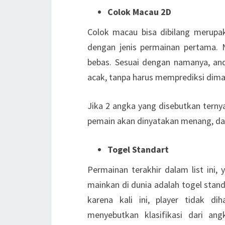
Colok Macau 2D
Colok macau bisa dibilang merupak
dengan jenis permainan pertama. N
bebas. Sesuai dengan namanya, a
acak, tanpa harus memprediksi dima
Jika 2 angka yang disebutkan terny
pemain akan dinyatakan menang, da
Togel Standart
Permainan terakhir dalam list ini,
mainkan di dunia adalah togel standa
karena kali ini, player tidak d
menyebutkan klasifikasi dari an