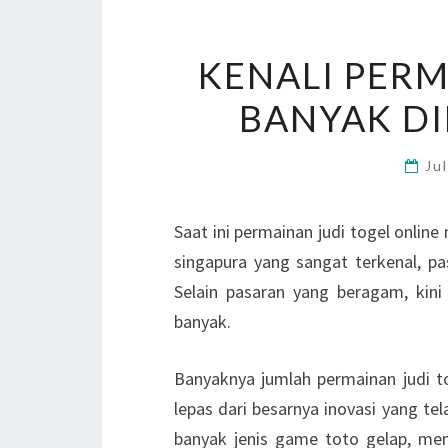
KENALI PERM
BANYAK DI
Ju
Saat ini permainan judi togel online
singapura yang sangat terkenal, pa
Selain pasaran yang beragam, kini
banyak.
Banyaknya jumlah permainan judi tog
lepas dari besarnya inovasi yang te
banyak jenis game toto gelap, me