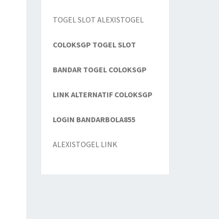
TOGEL SLOT ALEXISTOGEL
COLOKSGP TOGEL SLOT
BANDAR TOGEL COLOKSGP
LINK ALTERNATIF COLOKSGP
LOGIN BANDARBOLA855
ALEXISTOGEL LINK