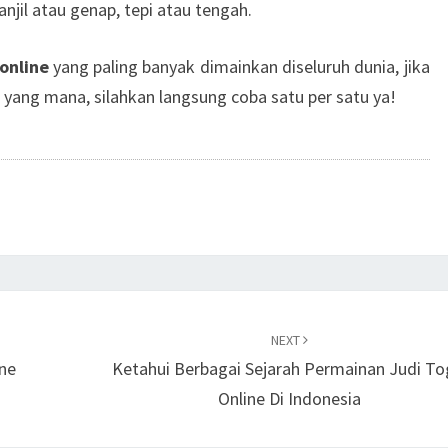
njil atau genap, tepi atau tengah.
online
yang paling banyak dimainkan diseluruh dunia, jika
yang mana, silahkan langsung coba satu per satu ya!
NEXT
ine
Ketahui Berbagai Sejarah Permainan Judi To
Online Di Indonesia