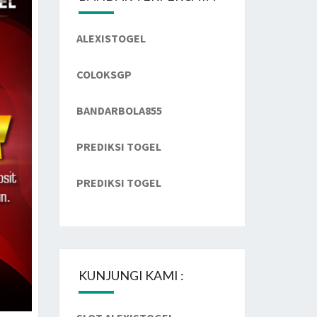
ALEXISTOGEL
COLOKSGP
BANDARBOLA855
PREDIKSI TOGEL
PREDIKSI TOGEL
KUNJUNGI KAMI :