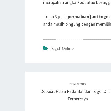
merupakan angka kecil atau besar, ga
Itulah 3 jenis
permainan judi togel 
anda masih bingung dengan memilih 
Togel Online
Post
navigation
PREVIOUS
Deposit Pulsa Pada Bandar Togel Onl
Terpercaya