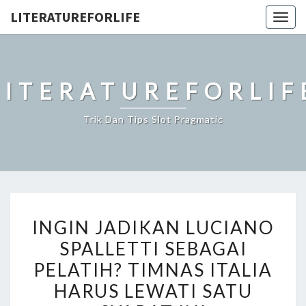
LITERATUREFORLIFE
Togg
navig
LITERATUREFORLIF
Trik Dan Tips Slot Pragmatic
INGIN
INGIN JADIKAN LUCIANO
JADIKAN
SPALLETTI SEBAGAI
LUCIANO
PELATIH? TIMNAS ITALIA
SPALLETTI
SEBAGAI
HARUS LEWATI SATU
PELATIH?