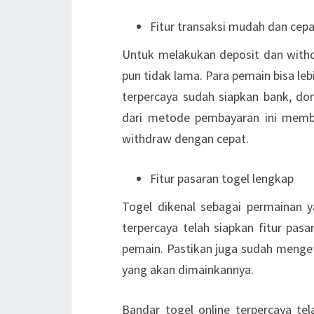
Fitur transaksi mudah dan cep
Untuk melakukan deposit dan with
pun tidak lama. Para pemain bisa le
terpercaya sudah siapkan bank, do
dari metode pembayaran ini memb
withdraw dengan cepat.
Fitur pasaran togel lengkap
Togel dikenal sebagai permainan y
terpercaya telah siapkan fitur pasa
pemain. Pastikan juga sudah mengeta
yang akan dimainkannya.
Bandar togel online terpercaya tel