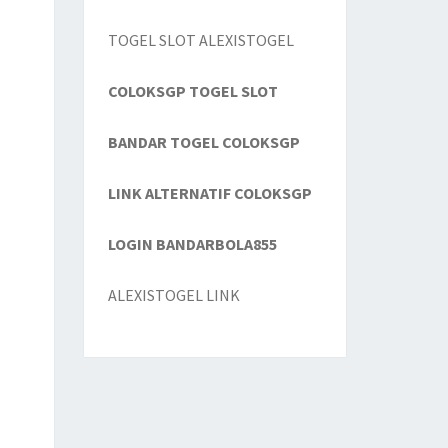
TOGEL SLOT ALEXISTOGEL
COLOKSGP TOGEL SLOT
BANDAR TOGEL COLOKSGP
LINK ALTERNATIF COLOKSGP
LOGIN BANDARBOLA855
ALEXISTOGEL LINK