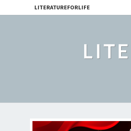
LITERATUREFORLIFE
LIT