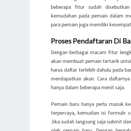
beberapa fitur sudah disebutkan
kemudahan pada pemain dalam meni
para pemain juga memiliki kesempat
Proses Pendaftaran Di Ba
Dengan berbagai macam fitur lengk
akan membuat pemain tertarik untuk
harus daftar terlebih dahulu pada b
mendapatkan akun. Cara daftarny
hanya dalam beberapa menit saja.
Pemain baru hanya perlu masuk ke
terpercaya, kemudian isi formulir 
Jika sudah langsung saja submit da
oleh pemain baru. Dengan bergab