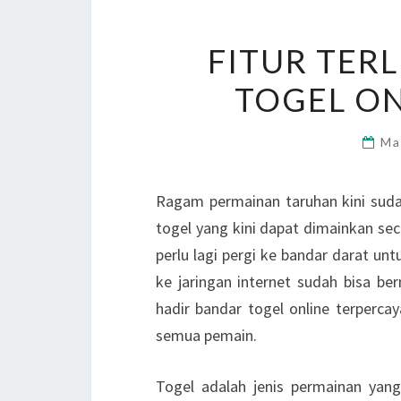
FITUR TER
TOGEL ON
Ma
Ragam permainan taruhan kini sud
togel yang kini dapat dimainkan se
perlu lagi pergi ke bandar darat un
ke jaringan internet sudah bisa b
hadir bandar togel online terperca
semua pemain.
Togel adalah jenis permainan ya