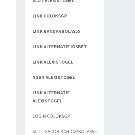
SLOT ALEXISTOGEL
LINK COLOKSGP
LINK BANDARBOLA855
LINK ALTERNATIF IOSBET
LINK ALEXISTOGEL
AGEN ALEXISTOGEL
LINK ALTERNATIF
ALEXISTOGEL
LOGIN COLOKSGP
SLOT GACOR BANDARBOLA855