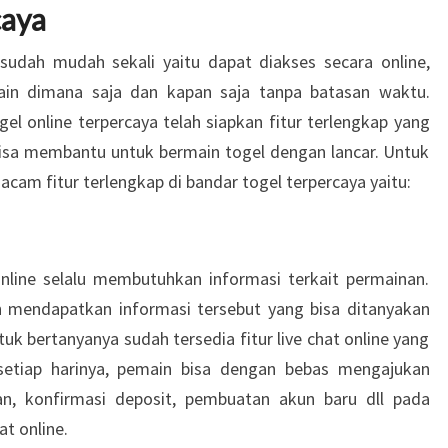
caya
sudah mudah sekali yaitu dapat diakses secara online,
n dimana saja dan kapan saja tanpa batasan waktu.
ogel online terpercaya telah siapkan fitur terlengkap yang
bisa membantu untuk bermain togel dengan lancar. Untuk
cam fitur terlengkap di bandar togel terpercaya yaitu:
nline selalu membutuhkan informasi terkait permainan.
 mendapatkan informasi tersebut yang bisa ditanyakan
uk bertanyanya sudah tersedia fitur live chat online yang
setiap harinya, pemain bisa dengan bebas mengajukan
an, konfirmasi deposit, pembuatan akun baru dll pada
at online.