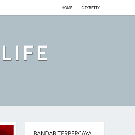
HOME
CITYBETTY
LIFE
BANDAR TERPERCAYA