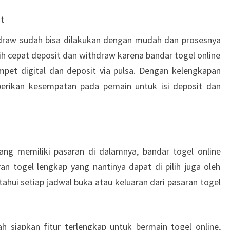
at
draw sudah bisa dilakukan dengan mudah dan prosesnya
bih cepat deposit dan withdraw karena bandar togel online
mpet digital dan deposit via pulsa. Dengan kelengkapan
erikan kesempatan pada pemain untuk isi deposit dan
ang memiliki pasaran di dalamnya, bandar togel online
ran togel lengkap yang nantinya dapat di pilih juga oleh
hui setiap jadwal buka atau keluaran dari pasaran togel
ah siapkan fitur terlengkap untuk bermain togel online,