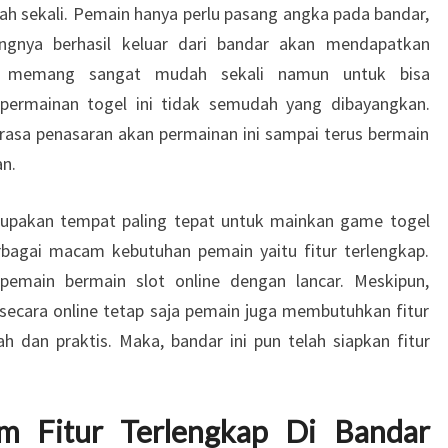
ah sekali. Pemain hanya perlu pasang angka pada bandar,
ngnya berhasil keluar dari bandar akan mendapatkan
a memang sangat mudah sekali namun untuk bisa
rmainan togel ini tidak semudah yang dibayangkan.
asa penasaran akan permainan ini sampai terus bermain
n.
rupakan tempat paling tepat untuk mainkan game togel
erbagai macam kebutuhan pemain yaitu fitur terlengkap.
pemain bermain slot online dengan lancar. Meskipun,
 secara online tetap saja pemain juga membutuhkan fitur
h dan praktis. Maka, bandar ini pun telah siapkan fitur
m Fitur Terlengkap Di Bandar