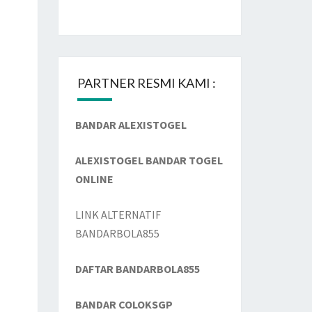
PARTNER RESMI KAMI :
BANDAR ALEXISTOGEL
ALEXISTOGEL BANDAR TOGEL
ONLINE
LINK ALTERNATIF
BANDARBOLA855
DAFTAR BANDARBOLA855
BANDAR COLOKSGP