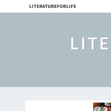
LITERATUREFORLIFE
LIT