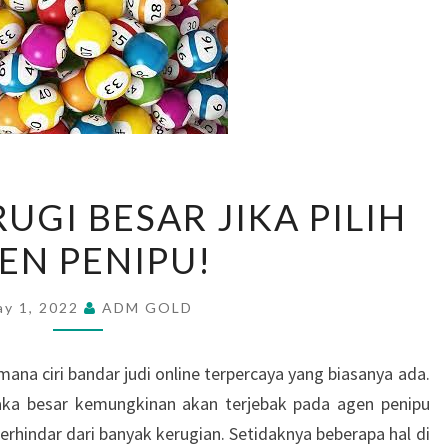
DIPASTIKAN
UGI BESAR JIKA PILIH
RUGI
EN PENIPU!
BESAR
JIKA
PILIH
ay 1, 2022
ADM GOLD
AGEN
PENIPU!
ana ciri bandar judi online terpercaya yang biasanya ada.
ka besar kemungkinan akan terjebak pada agen penipu
erhindar dari banyak kerugian. Setidaknya beberapa hal di