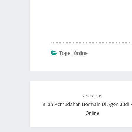
Togel Online
Post
navigation
PREVIOUS
Inilah Kemudahan Bermain Di Agen Judi 
Online