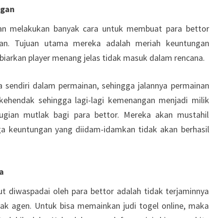
ngan
kan melakukan banyak cara untuk membuat para bettor
an. Tujuan utama mereka adalah meriah keuntungan
iarkan player menang jelas tidak masuk dalam rencana.
a sendiri dalam permainan, sehingga jalannya permainan
kehendak sehingga lagi-lagi kemenangan menjadi milik
rugian mutlak bagi para bettor. Mereka akan mustahil
 keuntungan yang diidam-idamkan tidak akan berhasil
a
ut diwaspadai oleh para bettor adalah tidak terjaminnya
ihak agen. Untuk bisa memainkan judi togel online, maka