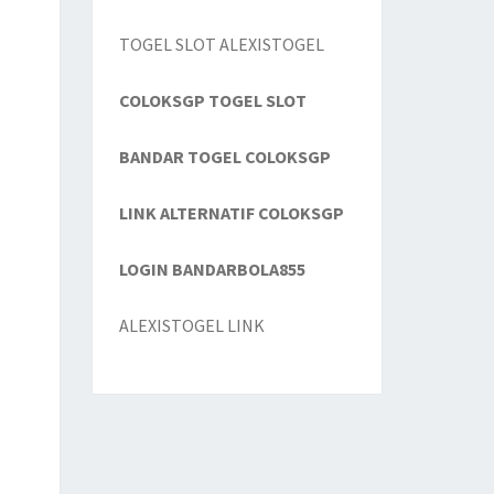
TOGEL SLOT ALEXISTOGEL
COLOKSGP TOGEL SLOT
BANDAR TOGEL COLOKSGP
LINK ALTERNATIF COLOKSGP
LOGIN BANDARBOLA855
ALEXISTOGEL LINK