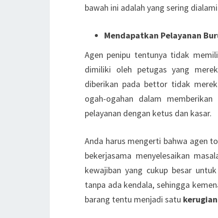
bawah ini adalah yang sering dialami
Mendapatkan Pelayanan Bur
Agen penipu tentunya tidak memilik
dimiliki oleh petugas yang mere
diberikan pada bettor tidak merek
ogah-ogahan dalam memberikan p
pelayanan dengan ketus dan kasar.
Anda harus mengerti bahwa agen to
bekerjasama menyelesaikan masala
kewajiban yang cukup besar untu
tanpa ada kendala, sehingga kemena
barang tentu menjadi satu
kerugian