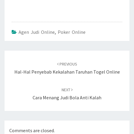
Agen Judi Online
,
Poker Online
Post
navigation
PREVIOUS
Hal-Hal Penyebab Kekalahan Taruhan Togel Online
NEXT
Cara Menang Judi Bola Anti Kalah
Comments are closed.