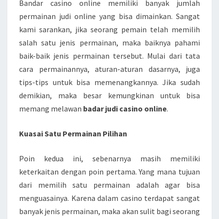
Bandar casino online memiliki banyak jumlah
permainan judi online yang bisa dimainkan. Sangat
kami sarankan, jika seorang pemain telah memilih
salah satu jenis permainan, maka baiknya pahami
baik-baik jenis permainan tersebut. Mulai dari tata
cara permainannya, aturan-aturan dasarnya, juga
tips-tips untuk bisa memenangkannya. Jika sudah
demikian, maka besar kemungkinan untuk bisa
memang melawan
badar judi casino online
.
Kuasai Satu Permainan Pilihan
Poin kedua ini, sebenarnya masih memiliki
keterkaitan dengan poin pertama. Yang mana tujuan
dari memilih satu permainan adalah agar bisa
menguasainya. Karena dalam casino terdapat sangat
banyak jenis permainan, maka akan sulit bagi seorang