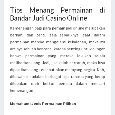
Tips Menang Permainan di
Bandar Judi Casino Online
Kemenangan bagi para pemain judi online merupakan
berkah, dan tentu saja sebaliknya, saat dalam
permainan mereka mengalami kekalahan, maka itu
artinya sebuah bencana, karena penting untuk diingat
bahwa permainan yang mereka lakukan selalu
melibatkan uang. Jadi, jika kalah bertaruh, maka bisa
dipastikan uang tersebut akan melayang begitu. Nah,
dibawah ini adalah berbagai tips rahasia yang kerap
dilupakan oleh bettor pemula dalam mencari
kemenangan :
Memahami Jenis Permainan Pilihan