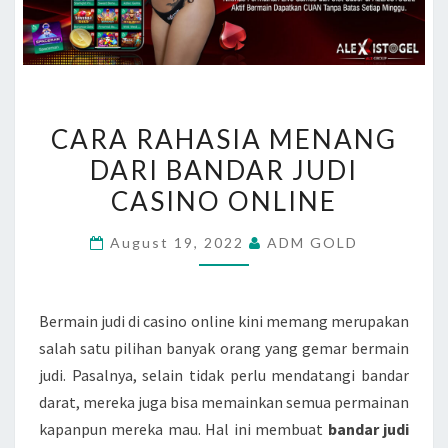
CARA
CARA RAHASIA MENANG
RAHASIA
DARI BANDAR JUDI
MENANG
CASINO ONLINE
DARI
BANDAR
August 19, 2022
ADM GOLD
JUDI
CASINO
ONLINE
Bermain judi di casino online kini memang merupakan
salah satu pilihan banyak orang yang gemar bermain
judi. Pasalnya, selain tidak perlu mendatangi bandar
darat, mereka juga bisa memainkan semua permainan
kapanpun mereka mau. Hal ini membuat
bandar judi