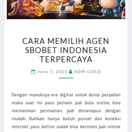
CARA
CARA MEMILIH AGEN
MEMILIH
SBOBET INDONESIA
AGEN
TERPERCAYA
SBOBET
INDONESIA
June 7, 2022
ADM GOLD
TERPERCAYA
Dengan masuknya era digital untuk dunia perjudian
maka saat ini para pemain judi bola online bisa
memainkan permainan judi dimanapun dengan
mudah. Bahkan hanya butuh ponsel dan koneksi
internet para bettor sudah bisa bermain judi online