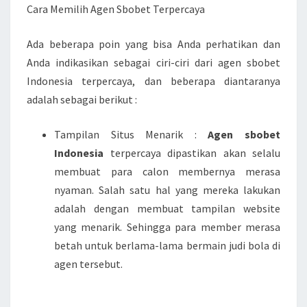
Cara Memilih Agen Sbobet Terpercaya
Ada beberapa poin yang bisa Anda perhatikan dan
Anda indikasikan sebagai ciri-ciri dari agen sbobet
Indonesia terpercaya, dan beberapa diantaranya
adalah sebagai berikut :
Tampilan Situs Menarik :
Agen sbobet
Indonesia
terpercaya dipastikan akan selalu
membuat para calon membernya merasa
nyaman. Salah satu hal yang mereka lakukan
adalah dengan membuat tampilan website
yang menarik. Sehingga para member merasa
betah untuk berlama-lama bermain judi bola di
agen tersebut.