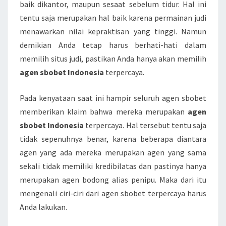
baik dikantor, maupun sesaat sebelum tidur. Hal ini
tentu saja merupakan hal baik karena permainan judi
menawarkan nilai kepraktisan yang tinggi. Namun
demikian Anda tetap harus berhati-hati dalam
memilih situs judi, pastikan Anda hanya akan memilih
agen sbobet Indonesia
terpercaya.
Pada kenyataan saat ini hampir seluruh agen sbobet
memberikan klaim bahwa mereka merupakan
agen
sbobet Indonesia
terpercaya. Hal tersebut tentu saja
tidak sepenuhnya benar, karena beberapa diantara
agen yang ada mereka merupakan agen yang sama
sekali tidak memiliki kredibilatas dan pastinya hanya
merupakan agen bodong alias penipu. Maka dari itu
mengenali ciri-ciri dari agen sbobet terpercaya harus
Anda lakukan.